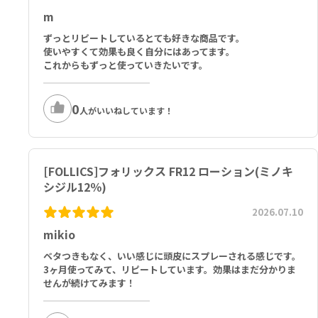
効果を維持するには継続して使用することが必要で、使用を中止する
ル、乳タンパク、乳糖、アセチルシステイン、アセチルメチオニン、
m
と徐々に元に戻ります。本剤は壮年性脱毛症の原因を取り除くもので
クエン酸Ｎａ、クエン酸、酢酸トコフェロール、メントールクリスタ
はありません。
ル、ジブチルヒドロキシトルエン、セイヨウハッカ油、アルファトラ
ずっとリピートしているとても好きな商品です。
使いやすくて効果も良く自分にはあってます。
胸痛や動悸が生じた場合は本剤の使用を中止し、医師の診察を速やか
ジオール、ピロ亜硫酸Ｎａ、フィナステリド 米国薬局方、ミリストイ
これからもずっと使っていきたいです。
にお受けください。
ルペンタペプチド-17、アゼライン酸、レチノールリポソーム、トリ
本剤は変色する場合がありますが、品質や効果に影響はありません。
ペプチド－１銅、ポリソルベート８０、ＴＥＡ
お使いになる方の髪質や１ヵ所への集中塗布などにより、ごわつき感
0
が出たり、くし通りが悪くなったり、部分的に成分が白く粉状（結晶
人がいいねしています！
化）となって髪に残ることがあります。
■以下の方は本剤を使用しないでください。
本剤又は本剤の成分によりアレルギー症状を起こしたことがある方
[FOLLICS]フォリックス FR12 ローション(ミノキ
心疾患のある方
シジル12％)
高血圧または低血圧の方、あるいは降圧薬を使用中の方
壮年性脱毛症以外の脱毛症（例えば、円形脱毛症、甲状腺疾患による
2026.07.10
脱毛等）の方、あるいは原因のわからない脱毛症の方
mikio
脱毛が急激であったり、髪が斑状に抜けている方
きず、湿疹あるいは炎症（発赤）等がある頭皮の方
ベタつきもなく、いい感じに頭皮にスプレーされる感じです。
他の育毛剤及び外用剤（軟膏、液剤等）を使用中の方
3ヶ月使ってみて、リピートしています。効果はまだ分かりま
18歳未満の方（※本剤の使用対象年齢は国によって異なります）
せんが続けてみます！
女性の方