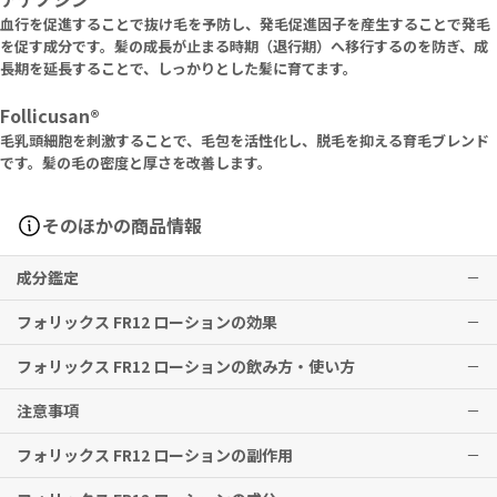
血行を促進することで抜け毛を予防し、発毛促進因子を産生することで発毛
を促す成分です。髪の成長が止まる時期（退行期）へ移行するのを防ぎ、成
長期を延長することで、しっかりとした髪に育てます。
Follicusan®
毛乳頭細胞を刺激することで、毛包を活性化し、脱毛を抑える育毛ブレンド
です。髪の毛の密度と厚さを改善します。
そのほかの商品情報
成分鑑定
フォリックス FR12 ローションの効果
フォリックス FR12 ローションの飲み方・使い方
育毛
注意事項
※本剤は、日本国内で適応がないため、使用前に必ず医師・歯科医
1回5プッシュ、1日2回、薄毛や毛が細くなっている部位に塗布して、
師・薬剤師にご相談ください。
マッサージしてください。塗布後は4時間以上、洗い流さないでくだ
フォリックス FR12 ローションの副作用
※効果には個人差がありますことを予めご了承ください。
さい。
安心して使用するために、パッチテストを行ってください。
肌に異常があらわれた場合は、使用を中止してください。