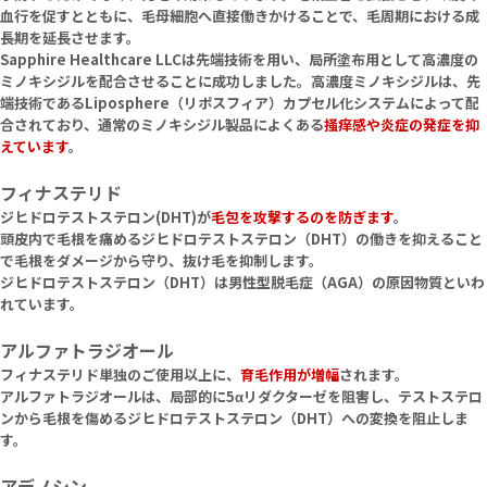
血行を促すとともに、毛母細胞へ直接働きかけることで、毛周期における成
長期を延長させます。
Sapphire Healthcare LLCは先端技術を用い、局所塗布用として高濃度の
ミノキシジルを配合させることに成功しました。高濃度ミノキシジルは、先
端技術であるLiposphere（リポスフィア）カプセル化システムによって配
合されており、通常のミノキシジル製品によくある
掻痒感や炎症の発症を抑
えています
。
フィナステリド
ジヒドロテストステロン(DHT)が
毛包を攻撃するのを防ぎます
。
頭皮内で毛根を痛めるジヒドロテストステロン（DHT）の働きを抑えること
で毛根をダメージから守り、抜け毛を抑制します。
ジヒドロテストステロン（DHT）は男性型脱毛症（AGA）の原因物質といわ
れています。
アルファトラジオール
フィナステリド単独のご使用以上に、
育毛作用が増幅
されます。
アルファトラジオールは、局部的に5αリダクターゼを阻害し、テストステロ
ンから毛根を傷めるジヒドロテストステロン（DHT）への変換を阻止しま
す。
アデノシン