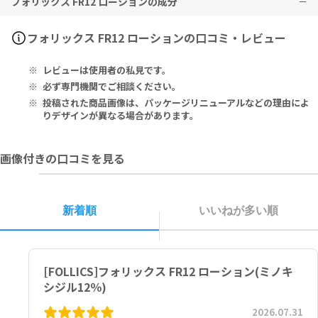
フォリックス FR12 ローションの成分
※本剤は、日本国内で適応がないため、使用前に必ず医師・歯科医
皮膚（頭皮の発疹・発赤、かゆみ、かぶれ、ふけ、使用部位の熱感な
師・薬剤師にご相談ください。
初回使用時に中身が出にくい場合があります。出てくるまでポンプを
ど）
繰り返し押してください。
精神神経系（頭痛、気が遠くなる、めまい）
12% Minoxidil USP, Finasteride, Alfatradiol, Adenosine, Folli
フォリックス FR12 ローションの口コミ・レビュー
事前にボトルをよく振り、水平な場所に立てた状態でご使用くださ
循環器（胸の痛み、心拍が速くなる）
cusan Blend
い。
代謝系（原因のわからない急激な体重増加、手足のむくみ）
レビューは使用者の私見です。
寒冷地等で低温保管されていた場合、中身が出にくい場合がありま
などの症状が現れる場合があります。
Ingredients: Deionized Water, Ethanol SDA 40B 190 Proof, Pr
す。その際は室温に戻してお使いください。または、ボトルを立てた
その他、なにか異変を感じた際は速やかに医師の診察をお受けくださ
opanediol, Minoxidil USP, Lactic Acid, Diisopropyl Adipate, P
必ず専門機関でご相談ください。
状態で40℃以下の温度で湯煎するなど、内容液を溶かしてからのご利
い。
henoxyethanol, Caprylyl Glycol, Adenosine, Alcohol Denat.,
投稿された商品画像は、パッケージリニューアルなどの理由によ
用をお試しください。
Panthenyl Ethyl Ether, Inositol, Milk Protein, Lactose, Acetyl
りデザインが異なる場合があります。
キャップを外し、容器内のローションを軽くかき混ぜてからのご利用
Cysteine, Acetyl Methionine, Sodium Citrate, Citric Acid, To
をお試しください。
copheryl Acetate, Menthol Crystal, Butylated Hydroxytolue
画像付きの口コミを見る
ne, Mentha Piperita (Peppermint) Oil, Alfatradiol, Sodium M
本剤は外用としてのみお使いください。
ethabisulfite, Finasteride USP, Myristoyl Pentapeptide 17,
本剤の塗布後は頭皮をすすがないでください。
Azelaic Acid, Retinol Liposome, Copper Peptide GHK-Cu, Po
本剤の使用後は手を洗ってください。
lysorbate 80, Triethanolamine
新着順
いいねが多い順
用法・用量の範囲より多量に使用しても、あるいは頻繁に使用しても
効果は上がりません。定められた用法・用量を厳守してください。
ミノキシジル 米国薬局方 12％、フィナステリド、アルファトラジオ
目に入らないように注意してください。万一、目に入った場合には、
ール、アデノシン、Follicusanブレンド
すぐに水又はぬるま湯で洗ってください。なお、症状が重い場合には
[FOLLICS]フォリックス FR12 ローション(ミノキ
眼科医の診療を受けてください。
原材料：純水、変性アルコール（ターシャリー-ブチルアルコール
本剤は、火の気のない涼しい場所に保管してください。（20～2
5％）、プロパンジオール、ミノキシジル 米国薬局方、乳酸、アジピ
シジル12％)
5℃）
ン酸ジイソプロピル、フェノキシエタノール、カプリリルグリコー
2026.07.31
子供の手の届かない場所に保管してください。
ル、アデノシン、変性アルコール、パンテニルエチル、イノシトー