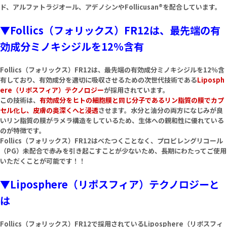
ド、アルファトラジオール、アデノシンやFollicusan®を配合しています。
▼Follics（フォリックス）FR12は、最先端の有
効成分ミノキシジルを12％含有
Follics（フォリックス）FR12は、最先端の有効成分ミノキシジルを12％含
有しており、有効成分を適切に吸収させるための次世代技術である
Liposph
ere（リポスフィア）テクノロジー
が採用されています。
この技術は、
有効成分をヒトの細胞膜と同じ分子であるリン脂質の膜でカプ
セル化し、皮膚の奥深くへと浸透
させます。水分と油分の両方になじみが良
いリン脂質の膜がラメラ構造をしているため、生体への親和性に優れている
のが特徴です。
Follics（フォリックス）FR12はべたつくことなく、プロピレングリコール
（PG）未配合で赤みを引き起こすことが少ないため、長期にわたってご使用
いただくことが可能です！！
▼Liposphere（リポスフィア）テクノロジーと
は
Follics（フォリックス）FR12で採用されているLiposphere（リポスフィ