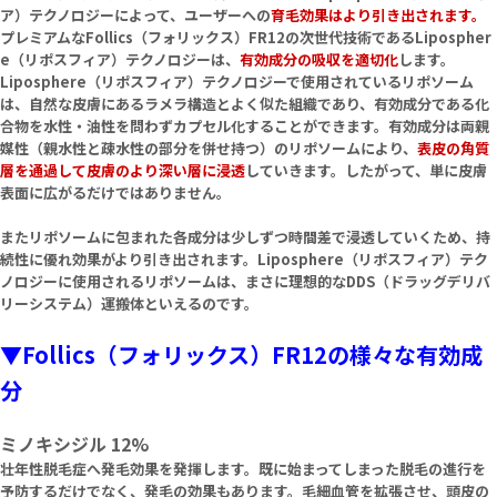
ア）テクノロジーによって、ユーザーへの
育毛効果はより引き出されます。
プレミアムなFollics（フォリックス）FR12の次世代技術であるLipospher
e（リポスフィア）テクノロジーは、
有効成分の吸収を適切化
します。
Liposphere（リポスフィア）テクノロジーで使用されているリポソーム
は、自然な皮膚にあるラメラ構造とよく似た組織であり、有効成分である化
合物を水性・油性を問わずカプセル化することができます。有効成分は両親
媒性（親水性と疎水性の部分を併せ持つ）のリポソームにより、
表皮の角質
層を通過して皮膚のより深い層に浸透
していきます。したがって、単に皮膚
表面に広がるだけではありません。
またリポソームに包まれた各成分は少しずつ時間差で浸透していくため、持
続性に優れ効果がより引き出されます。Liposphere（リポスフィア）テク
ノロジーに使用されるリポソームは、まさに理想的なDDS（ドラッグデリバ
リーシステム）運搬体といえるのです。
▼Follics（フォリックス）FR12の様々な有効成
分
ミノキシジル 12%
壮年性脱毛症へ発毛効果を発揮します。既に始まってしまった脱毛の進行を
予防するだけでなく、発毛の効果もあります。毛細血管を拡張させ、頭皮の