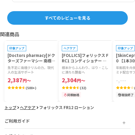
すべてのレビューを見る
関連商品
プレゼントキャンペーン対象
印象アップ
ヘアケア
印象アップ
[Doctors pharmacy]ドク
[FOLLICS]フォリックス F
[SkinCep
ターズファーマシー 南極ク
RC1 コンディショナー 【1
0 【1本3
リルビタミン 【1袋120
本250ml】
魚不足に南極クリルの力。現代
根本からふんわり、はり・こし
年齢肌を内
粒】
人の生活サポート
に満ちた艶髪へ
ミド配合サ
2,387
2,304
-,---
円
～
円
～
(
500+
)
(
32
)
同梱価格
取扱終了
トップ
ヘアケア
フォリックス FR12 ローション
ご利用ガイド