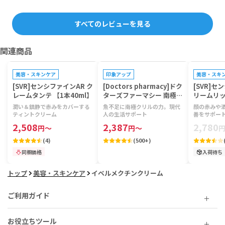
すべてのレビューを見る
関連商品
プレゼントキャンペーン対象
プレゼントキ
美容・スキンケア
印象アップ
美容・スキ
[SVR]センシファインAR ク
[Doctors pharmacy]ドク
[SVR]セ
レームタンテ 【1本40ml】
ターズファーマシー 南極ク
リームリッ
リルビタミン 【1袋120
潤い＆鎮静で赤みをカバーする
魚不足に南極クリルの力。現代
顔の赤みや
粒】
ティントクリーム
人の生活サポート
善をサポー
2,508
2,387
2,780
円
～
円
～
(
4
)
(
500+
)
同梱価格
入荷待ち
トップ
美容・スキンケア
イベルメクチンクリーム
ご利用ガイド
お役立ちツール