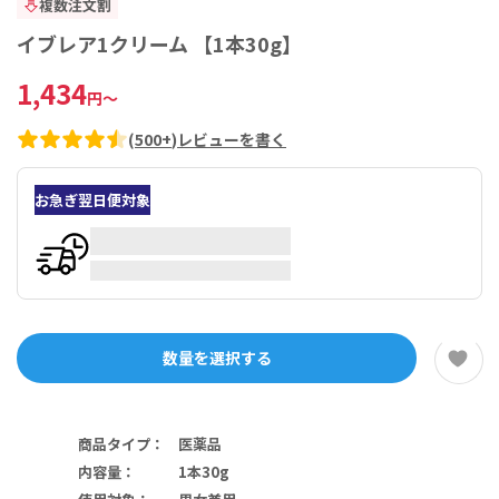
複数注文割
イブレア1クリーム 【1本30g】
1,434
円
～
(
500+
)
レビューを書く
お急ぎ翌日便対象
数量を選択する
商品タイプ
：
医薬品
内容量
：
1本30g