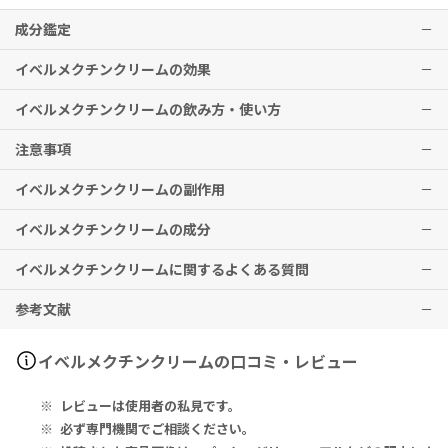
成分鑑定
イベルメクチンクリームの効果
イベルメクチンクリームの飲み方・使い方
酒さ
注意事項
※上記は、英国での適応です。
本剤を顔の5つの領域（額、顎、鼻、両頬）それぞれにエンドウ豆ほ
※本剤は、日本国内で適応がないため、使用前に必ず医師・歯科医
どの量を塗布して、顔全体に薄く伸ばす。
イベルメクチンクリームの副作用
師・薬剤師にご相談ください。
安心して使用するために、パッチテストを行ってください。
※効果には個人差がありますことを予めご了承ください。
※上記は、英国での用法・用量です。
肌に異常があらわれた場合は、使用を中止してください。
イベルメクチンクリームの成分
※本剤は、日本国内で適応がないため、使用前に必ず医師・歯科医
皮膚灼熱感などの症状が現れる場合があります。
師・薬剤師にご相談ください。
本剤は外用としてのみお使いください。
その他、なにか異変を感じた際は速やかに医師の診察をお受けくださ
イベルメクチンクリームに関するよくある質問
本剤を顔以外に使用しないでください。
い。
Each Gram Contains: Ivermectin IP 10mg, Cream Base q.s. Pr
妊娠中に本剤を使用することは推奨されません。
eservatives: Methylparaben IP 0.18% w/w, Propylparaben IP
顔全体に塗っても問題ありませんか？特に注意すべき部位や避
参考文献
授乳中の方は、本剤の使用を止めるか、授乳を中止してください。
0.02% w/w
けるべき箇所はありますか？
本剤を3ヶ月使用しても症状が改善しない場合は、本剤の使用を中止
して医師にご相談ください。
1g中：イベルメクチン インド薬局方 10mg、クリーム基剤 適量、防
デイリーメッド - イベルメクチンクリーム
基本的には顔全体に塗布して問題ありません。ただし、皮膚が非常
イベルメクチンクリームの口コミ・レビュー
化粧品は本剤塗布後、乾いた後にお使いください。
腐剤：メチルパラベン インド薬局方 0.18％ w/w、プロピルパラベン
に薄く敏感な目の周りや、口唇、鼻の粘膜部分には絶対に塗布しな
本剤の塗布後は、手を洗ってください。
インド薬局方 0.02％ w/w
いでください。
レビューは使用者の私見です。
ニキビの治療にも効果がありますか？
必ず専門機関でご相談ください。
イベルメクチンクリームは、一般的なニキビの治療薬として選択さ