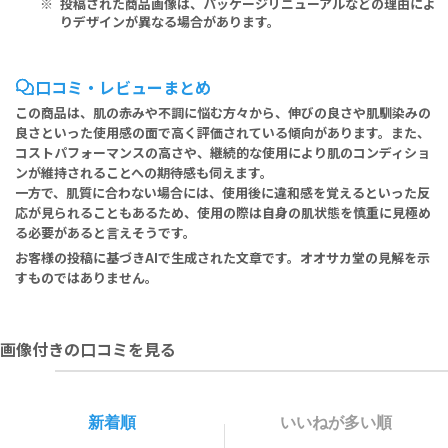
投稿された商品画像は、パッケージリニューアルなどの理由によ
れるものではありません。
りデザインが異なる場合があります。
イベルメクチンクリームを塗った後、メイクはしても大丈夫で
すか？
口コミ・レビューまとめ
クリームが完全に肌に馴染んで乾いた後であれば、通常通りメイク
をしていただいて構いません。
この商品は、肌の赤みや不調に悩む方々から、伸びの良さや肌馴染みの
アゼライン酸やメトロニダゾール等と併用してもいいですか？
良さといった使用感の面で高く評価されている傾向があります。また、
コストパフォーマンスの高さや、継続的な使用により肌のコンディショ
酒さの治療では、イベルメクチンとロゼックスゲル等のメトロニダ
ンが維持されることへの期待感も伺えます。
ゾール製剤やアゼライン酸を併用することがあります。
一方で、肌質に合わない場合には、使用後に違和感を覚えるといった反
1回に塗る量を増やせば、より早く治りますか？
応が見られることもあるため、使用の際は自身の肌状態を慎重に見極め
塗る量を増やしても治癒が早まることはありません。
る必要があると言えそうです。
お客様の投稿に基づきAIで生成された文章です。
オオサカ堂
の見解を示
すものではありません。
画像付きの口コミを見る
新着順
いいねが多い順