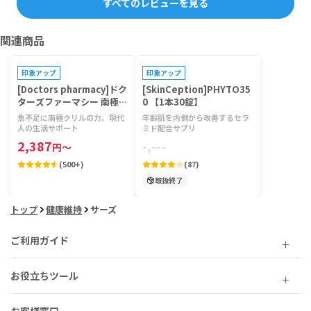
すべてのレビューを見る
関連商品
印象アップ
印象アップ
[Doctors pharmacy]ドク
[SkinCeption]PHYTO35
ターズファーマシー 南極ク
0 【1本30錠】
リルビタミン 【1袋120
魚不足に南極クリルの力。現代
年齢肌を内側から改善するセラ
粒】
人の生活サポート
ミド配合サプリ
2,387
-,---
円
～
(
500+
)
(
87
)
取扱終了
トップ
健康維持
サーズ
ご利用ガイド
お役立ちツール