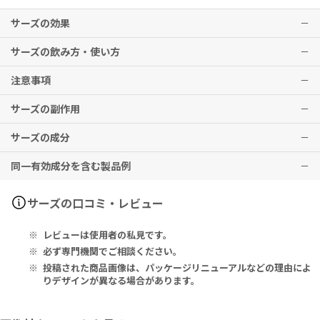
サーズの効果
サーズの飲み方・使い方
・軽度から中等度の潰瘍性大腸炎の治療、および重度の潰瘍性大腸炎
の補助療法。
注意事項
・潰瘍性大腸炎の急性発作間の寛解期間の維持。
〇潰瘍性大腸炎
・サリチル酸塩または他の非ステロイド性抗炎症薬で効果不十分な関
初期治療：1日3000～4000mgを均等に分割し、8時間を超えない投
サーズの副作用
節リウマチ患者の治療。
与間隔で服用
飲み忘れに気付いた際は、思い出したときすぐに服用してください。
維持療法：1日2000mg
ただし、次の服用時間が近いときは忘れた分の服用はしないでくださ
サーズの成分
※上記は、同一有効成分における米国での適応です。使用前に必ず医
い。
再生不良性貧血、汎血球減少症、無顆粒球症、血小板減少、貧血(溶血
師・歯科医師・薬剤師にご相談ください。
〇関節リウマチ
※2回分を一度に服用しないこと。
性貧血、巨赤芽球性貧血(葉酸欠乏)等)、播種性血管内凝固症候群(DI
同一有効成分を含む製品例
※効果には個人差がありますことを予めご了承ください。
1日2000mgを2回に分割して服用。最大1日3000mgまで増量可能。
C)、中毒性表皮壊死融解症(Toxic Epidermal Necrolysis：TEN)、
Each Enteric-Coated Tablet Contains: Sulfasalazine 500mg
自己判断で使用を中止したり量を加減したりせず、医師の指示通りに
皮膚粘膜眼症候群(Stevens-Johnson症候群)、紅皮症型薬疹、過敏
※上記は、同一有効成分における米国での用法・用量です。使用前に
服用してください。
症症候群、伝染性単核球症様症状、間質性肺炎、薬剤性肺炎、PIE症
各腸溶錠には次を含有: スルファサラジン 500mg
サラゾピリン（ファイザー）
サーズの口コミ・レビュー
必ず医師・歯科医師・薬剤師にご相談ください。
本剤には併用に注意すべき薬があります。他の薬を使用している場合
候群、線維性肺胞炎、急性腎障害、ネフローゼ症候群、間質性腎炎、
や新たに使用する場合は、必ず医師又は薬剤師にご相談ください。
消化性潰瘍(出血、穿孔を伴うことがある)、S状結腸穿孔、脳症、無菌
レビューは使用者の私見です。
持病のある方や、高齢の方は、本剤使用前に必ず医師又は薬剤師にご
性髄膜(脳)炎、心膜炎、胸膜炎、SLE様症状、劇症肝炎、肝炎、肝機
相談ください。
能障害、黄疸、ショック、アナフィラキシー
必ず専門機関でご相談ください。
妊娠中・妊娠の可能性のある方、授乳中の方は、本剤使用前に必ず医
浮腫、悪心・嘔吐、腹痛、口内炎、胃不快感、食欲不振、発疹、そう
投稿された商品画像は、パッケージリニューアルなどの理由によ
師にご相談ください。
痒感、発熱などの症状が現れる場合があります。
りデザインが異なる場合があります。
本剤や、本剤含有成分にアレルギーのある方は、使用をお控えくださ
その他、なにか異変を感じた際は速やかに医師の診察をお受けくださ
い。
い。