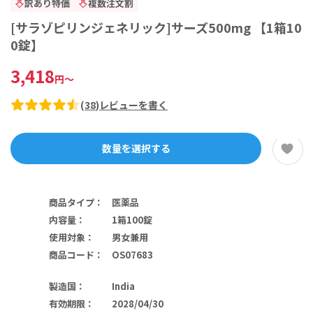
訳あり特価
複数注文割
[サラゾピリンジェネリック]サーズ500mg 【1箱10
0錠】
3,418
円
～
(
38
)
レビューを書く
数量を選択する
商品タイプ
：
医薬品
内容量
：
1箱100錠
使用対象
：
男女兼用
商品コード
：
OS07683
製造国
：
India
有効期限
：
2028/04/30