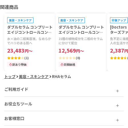
関連商品
プレゼントキャンペーン対象
プレゼントキャンペーン対象
美容・スキンケア
美容・スキンケア
印象アップ
ダブルセラム コンプリート
ダブルセラム コンプリート
[Doctor
エイジコントロールコンセ
エイジコントロールコンセ
ターズファ
ントレイト[CLARINS] 【1
ントレイト[CLARINS] 【1
リルビタミ
水×油の二相美容液。なめらか
21種の植物成分を二相のセラム
魚不足に南
本100ml】
本50ml】
粒】
でハリのある肌へ
に分けて配合
人の生活サ
23,483
12,569
2,387
円
～
円
～
(
1
)
(
0
)
訳あり特価
同梱価格
トップ
美容・スキンケア
RHAセラム
ご利用ガイド
お役立ちツール
お客様窓口