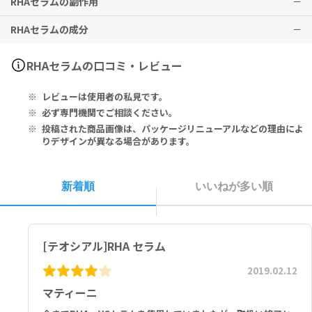
RHAセラムの副作用
本品や、含有成分にアレルギーのある方は、使用をお控えください。
薬剤を服用中の方、治療中の方は、本品使用前に必ず医師にご相談く
RHAセラムの成分
ださい。
特に副作用は報告されておりませんが、異常を感じた際はただちに使
子供の手の届かないところに保管してください。
用を中止し、医師の診察をお受けください。
直射日光の当たらない涼しい場所に保管してください。
RHA (Resilient Hyaluronic Acid), Novhyal G(N-Acetyl Glucosa
RHAセラムの口コミ・レビュー
ビオチンの多量摂取は、疾病等の検査結果に影響を与える場合がござ
mine-6-Phosphate), Antioxidants combination.
います。検査を受ける予定のある方は、本品使用前に医師にご相談く
レビューは使用者の私見です。
ださい。
Other Ingredients Other:
Aqua(Water), Diglycerin, Propanediol, Glycerin, Phosphate
必ず専門機関でご相談ください。
Buffered Saline, Imperata Cylindrica Root Extract, Hydroxye
投稿された商品画像は、パッケージリニューアルなどの理由によ
thyl Acrylate/Sodium AcryloylDimethyl Taurate Copolymer, S
りデザインが異なる場合があります。
odium Polyacrylate Starch, Pentylene Glycol, Sodium Hyalur
onate, Chlorphenesin, Parfum(Fragrance), Tamarindus Indic
a Extract, PPG-26-Buteth-26, PEG-40 Hydrogenated Castor
新着順
いいねが多い順
Oil, Sodium Hyaluronate Crosspolymer-2, Disodium Acetyl Gl
ucosamine Phosphate, Glyceryl Acrylate/Acrylic Acid Copoly
mer, Polysorbate 60, Sorbitan Isostearate, Caprylyl Glycol,
Carbomer, Phenethyl Alcohol, Plankton Extract, Sodium Citr
[テオシアル]RHA セラム
ate, Methylisothiazolinone, Acrylates/C10-30 Alkyl Acrylate
Crosspolmer, Citric Acid, Biotin, Glutaththione, Pyridoxine
2019.02.12
HCL, Thioctic Acid, Acrtyl Cysteine, Lysine Hydrochloride, Va
マティーニ
line, soleucine, Leucine, Threonine, Arginine, Arginine, Glyci
ne, Zinc Acetate, Proline, Copper Sulfate.