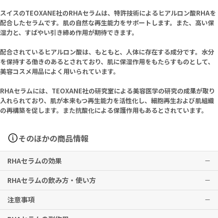
スイスのTEOXANE社のRHAセラムは、特許技術によるヒアルロン酸RHAを
配合したセラムです。肌の自然な再生能力をサポートします。また、高い保
湿力と、すばやい引き締め作用が期待できます。
配合されているヒアルロン酸は、もともと、人体に存在する成分です。水分
を保持する働きのあるとされており、肌に保湿作用をもたらすものとして、
美容コスメ用品によく用いられています。
RHAセラムには、TEOXANE社の研究室による美容医学の研究の成果が取り
入れられており、肌が本来もつ再生能力を活性化し、細胞再生および肌組織
の再構築を促します。また抗酸化による保護作用もあるとされています。
そのほかの商品情報
RHAセラムの効果
RHAセラムの飲み方・使い方
肌の疲労感を解消し、滑らかでしっとりとしたハリツヤを与えるとと
もに、明るい肌色へと導きます。
注意事項
午前と夕方、他のTEOXANEシリーズでケアをする前に、顔や首に2～
※有用性には個人差がありますことを予めご了承ください。
3プッシュの量を塗布してください。