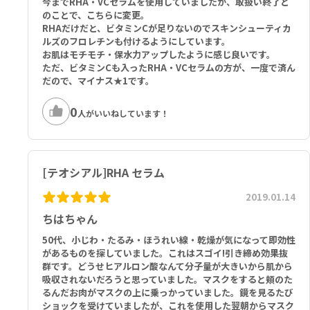
今までRHA・VCセラムを使用していましたが、取扱い終了と
のことで、こちらに変更。
RHAだけだと、ビタミンCが足りないのでスキンシューティカ
RHA（弾力性ヒアルロン酸）、Novhyal G（N-アセチルグルコサミ
ルズのフロレチンも付けるようにしています。
ン-6-リン酸）、抗酸化物質
お肌はモチモチ・保水力アップしたように感じ良いです。
ただ、ビタミンCも入ったRHA・VCセラムの方が、一度で済ん
その他の成分：
だので、マイナス★1です。
アクア（水）、ジグリセリン、プロパンジオール、グリセリン、リン
酸緩衝生理食塩水、インペラタ・シリリンカ根抽出物、ヒドロキシエ
0
人がいいねしています！
チルアクリレート/ナトリウムアクリロイルジメチルタウレートコポリ
マー、ポリアクリル酸ナトリウムデンプン、ペンタレングリコール、
ヒアルロン酸ナトリウム、クロルフェネシン、タマリンダス PEG-40
水素化ヒマシ油、ヒアルロン酸ナトリウムクロスポリマー-2、アセチ
[テオシアル]RHA セラム
ルグルコサミン二ナトリウム二ナトリウム塩、アクリル酸グリセリル/
アクリル酸コポリマー、ポリソルベート60、ソルビタンイソステアレ
2019.01.14
ート、カプリリルグリコール、カルボマー、フェネチルアルコール、
ビオチン、グルタチオン、ピリドキシンHCl、チオクト酸、アシルシ
ちはちゃん
ステイン、リシン塩酸塩、バリン、ソロイシン、ロイシン、スレオニ
50代、小じわ・たるみ・ほうれい線・乾燥が気になって即効性
ン、アルギニン、アルギニン、グリシン、グリセリン、グリシン、 酢
があるものを探していました。これはスゴイ!引き締め効果抜
酸亜鉛、プロリン、硫酸銅
群です。どうせヒアルロン酸なんて分子量が大きいから肌から
吸収されないだろうと思っていました。マスクをすると頬のた
るんだお肉がマスクの上に乗っかっていました。鏡を見るたび
ショックを受けていましたが、これを使用した翌朝からマスク