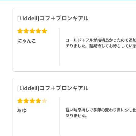
[Liddell]コフ＋ブロンキアル
にゃんこ
コールド＋フルが結構良かったので追
チりました。超期待してお待ちしてい
[Liddell]コフ＋ブロンキアル
あゆ
軽い喘息持ちで季節の変わり目に少し
ありません。