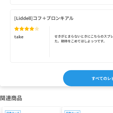
[Liddell]コフ＋ブロンキアル
take
せきがとまらないときにこちらのスプ
た。期待をこめてほしよっつです。
すべてのレ
関連商品
ポイントキャンペーン対象
キャンペーン対象
印象アップ
印象アップ