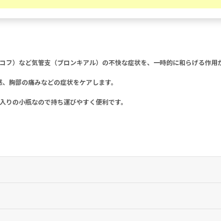
al)は、咳（コフ）など気管支（ブロンキアル）の不快な症状を、一時的に和らげる
感、胸部の痛みなどの症状をケアします。
l入りの小瓶なので持ち運びやすく便利です。
る作用が期待できます。