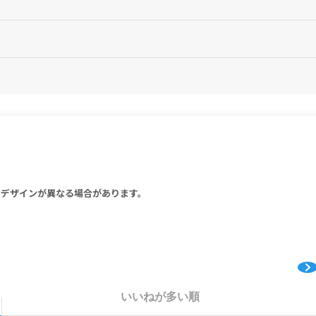
せん。
ください。
ず医師にご相談ください。
を中止し、医師の診察をお受けください。
isia 3X, Bryonia 200C, Drosera 30X, Echinacea 3X, Eupatorium Perf 
 Iod 200C, Urtica Ur 200C.
りデザインが異なる場合があります。
X、バプティシア 3X、ブリオニア 200C、ドロセラ 30X、エキナセア 3X、ユ
2X、スティクタ 200C、サルファイオド 200C、ヒメイラクサ 200C
いいねが多い順