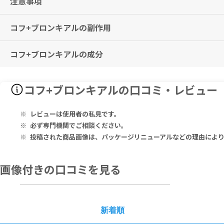
注意事項
症状が重い場合は、初日に限り１日最大6回までスプレーしても構いま
コフ+ブロンキアルの副作用
本品および本品配合の成分にアレルギー反応を示す方は、使用をお控え
子どもの手の届かない所に保管してください。
妊娠中・妊娠の可能性のある方・授乳中の方は、本品を摂取する前に必
コフ+ブロンキアルの成分
特に副作用は報告されておりませんが、異常を感じた際はただちに使用
Active Ingredients:
コフ+ブロンキアルの口コミ・レビュー
5.88% of Antimon Tart 200C, Arum Triph 30C, Badiaga 12X, Bapt
C, Pulsatilla 30C, Silicea 12X, Spongia 12X, Sticta 200C, Sulfur
レビューは使用者の私見です。
Inactive Ingredients: Organic Alcohol 20% v/v, Purified Water.
必ず専門機関でご相談ください。
投稿された商品画像は、パッケージリニューアルなどの理由によ
有用成分：
アンチモンタルト 200C 5.88％、アルムトリフ 30C、バディアガ 12
イ 6X、フォス 30C、プルサティーラ 30C、シリカ 12X、スポンジア 1
画像付きの口コミを見る
その他の成分：アルコール（有機） 20％v/v、精製水
新着順