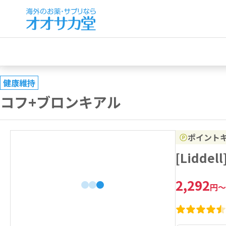
健康維持
コフ+ブロンキアル
ポイント
[Lidd
2,292
円
～