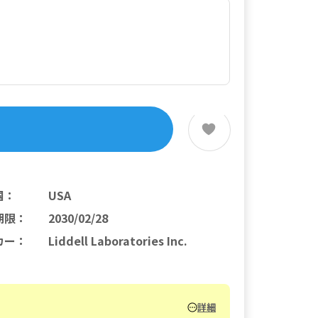
国
：
USA
期限
：
2030/02/28
カー
：
Liddell Laboratories Inc.
詳細