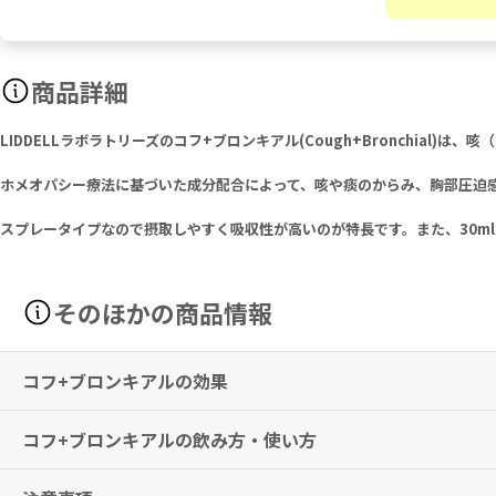
商品詳細
LIDDELLラボラトリーズのコフ+ブロンキアル(Cough+Bronchi
ホメオパシー療法に基づいた成分配合によって、咳や痰のからみ、胸部圧迫
スプレータイプなので摂取しやすく吸収性が高いのが特長です。また、30m
そのほかの商品情報
コフ+ブロンキアルの効果
コフ+ブロンキアルの飲み方・使い方
咳（コフ）など気管支（ブロンキアル）の不快な症状を一時的に和らげ
※有用性には個人差がありますことを予めご了承ください。
1日3回、舌下に2回ずつスプレーします。