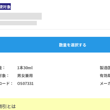
便対象
数量を選択する
量
：
1本30ml
製造
対象
：
男女兼用
有効
コード
：
OS07331
メー
割引とは