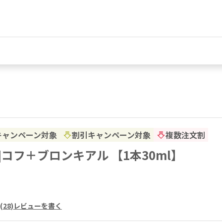
キャンペーン対象
割引キャンペーン対象
複数注文割
ell]コフ＋ブロンキアル 【1本30ml】
(
28
)
レビューを書く