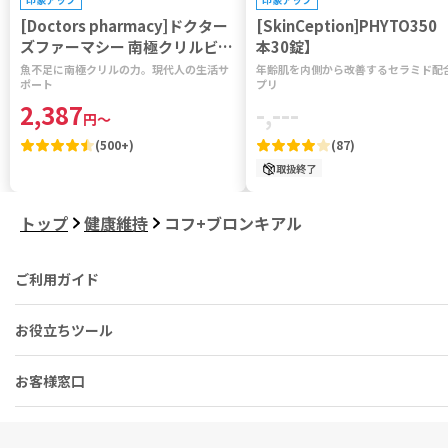
[Doctors pharmacy]ドクター
[SkinCeption]PHYTO350 
ズファーマシー 南極クリルビタ
本30錠】
ミン 【1袋120粒】
魚不足に南極クリルの力。現代人の生活サ
年齢肌を内側から改善するセラミド配
ポート
プリ
2,387
-,---
円
～
(
500+
)
(
87
)
取扱終了
トップ
健康維持
コフ+ブロンキアル
ご利用ガイド
お役立ちツール
お客様窓口