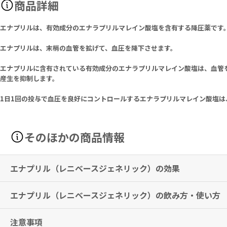
商品詳細
エナプリルは、有効成分のエナラプリルマレイン酸塩を含有する降圧薬です
エナプリルは、末梢の血管を拡げて、血圧を降下させます。
エナプリルに含有されている有効成分のエナラプリルマレイン酸塩は、血管
産生を抑制します。
1日1回の投与で血圧を良好にコントロールするエナラプリルマレイン酸塩
そのほかの商品情報
エナプリル（レニベースジェネリック）の効果
エナプリル（レニベースジェネリック）の飲み方・使い方
本態性高血圧症、腎性高血圧症、腎血管性高血圧症、悪性高血圧
下記の状態で、ジギタリス製剤、利尿剤等の基礎治療剤を投与しても十
慢性心不全 (軽症～中等症)
注意事項
高血圧症