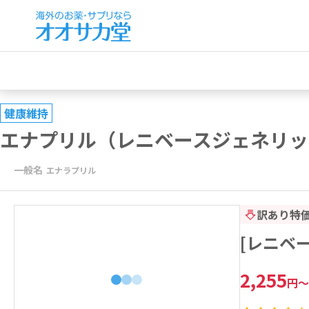
健康維持
エナプリル（レニベースジェネリッ
一般名
エナラプリル
訳あり特
[レニベー
2,255
円
～