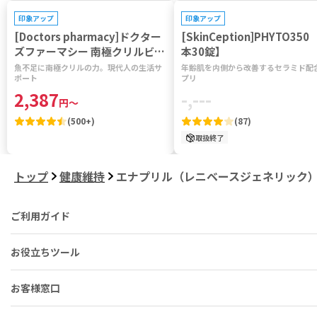
印象アップ
印象アップ
[Doctors pharmacy]ドクター
[SkinCeption]PHYTO350 
ズファーマシー 南極クリルビタ
本30錠】
ミン 【1袋120粒】
魚不足に南極クリルの力。現代人の生活サ
年齢肌を内側から改善するセラミド配
ポート
プリ
2,387
-,---
円
～
(
500+
)
(
87
)
取扱終了
トップ
健康維持
エナプリル（レニベースジェネリック
ご利用ガイド
お役立ちツール
お客様窓口