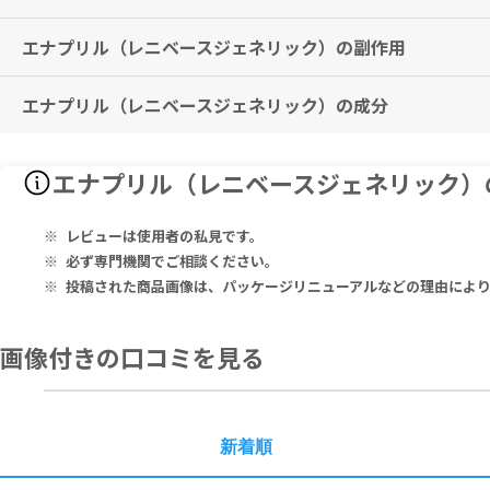
通常、成人に対しエナラプリルマレイン酸塩として5～10mg（2～4錠
※効果には個人差がありますことを予めご了承ください。
なお、年齢、症状により適宜増減する。
エナプリル（レニベースジェネリック）の副作用
飲み忘れに気付いた際は、思い出したときすぐに服用してください。た
但し、腎性・腎血管性高血圧症又は悪性高血圧の患者では2.5mg（1
※2回分を一度に服用しないこと。
通常、生後1ヵ月以上の小児には、エナラプリルマレイン酸塩として0.0
なお、年齢、症状により適宜増減する。
エナプリル（レニベースジェネリック）の成分
BUN上昇、クレアチニン上昇、ヘモグロビン低下、ヘマトクリット低下、貧
本剤の服用中は、車の運転など危険を伴う機械の操作はしないでくださ
手術を行なう予定のある方は、医師にご相談ください。
慢性心不全 (軽症～中等症)
血管浮腫、ショック、心筋梗塞、狭心症、急性腎不全、汎血球減少症、無顆粒
妊娠中・妊娠の可能性のある方は、本剤を服用しないでください。
Each Uncoated Tablet Contains: Enalapril Maleate IP 2.5 mg, Ex
本剤はジギタリス製剤、利尿剤等と併用すること。
Johnson症候群)、天疱瘡、錯乱、肝機能障害、肝不全、高カリウム血
透析を受けている方、血漿交換療法（アフェレーシス）を受けている方
エナプリル（レニベースジェネリック）
通常、成人に対しエナラプリルマレイン酸塩として5～10mg（2～4錠
その他、なにか異変を感じた際は速やかに医師の診察をお受けください
本剤を服用中にカゼインドデカペプチド、かつお節オリゴペプチド、ラ
1素錠中：エナラプリルマレイン酸塩 インド薬局方 2.5mg、添加剤：
なお、年齢、症状により適宜増減する。
但し、腎障害を伴う患者又は利尿剤投与中の患者では2.5mg（1錠）
レビューは使用者の私見です。
■以下の方は本剤を服用しないでください。
必ず専門機関でご相談ください。
本剤の成分に対し過敏症の既往歴のある方
血管浮腫の既往歴のある方
投稿された商品画像は、パッケージリニューアルなどの理由によ
デキストラン硫酸固定化セルロース、トリプトファン固定化ポリビニル
アクリロニトリルメタリルスルホン酸ナトリウム膜(AN69)を用いた血
画像付きの口コミを見る
妊婦又は妊娠している可能性のある婦人
アリスキレンを投与中の糖尿病の方
新着順