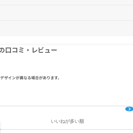
）を1日1回経口投与する。
だし、次の服用時間が近いときは忘れた分は服用しないでください。
錠）から投与を開始することが望ましい。
8mg／kgを1日1回経口投与する。
血、発疹、めまい、低血圧、腹痛、AST(GOT)上昇、ALT(GPT)上昇、
い。
球症、血小板減少、膵炎、間質性肺炎、剥脱性皮膚炎、中毒性表皮壊死症(Lye
cipients: q.s.
症、抗利尿ホルモン不適合分泌症候群 (SIADH)などの症状が現れる場合があ
、利尿薬をお飲みの方、減塩療法を受けている方は、必ず医師にご相談くだ
の口コミ・レビュー
）を1日1回経口投与する。
。
クトトリペプチドなど（血圧が高い方にすすめる特定保健用食品）はなるべ
適量
（初回量）から投与を開始することが望ましい。
りデザインが異なる場合があります。
アルコール又はポリエチレンテレフタレートを用いた吸着器によるアフェレ
液透析施行中の方
いいねが多い順