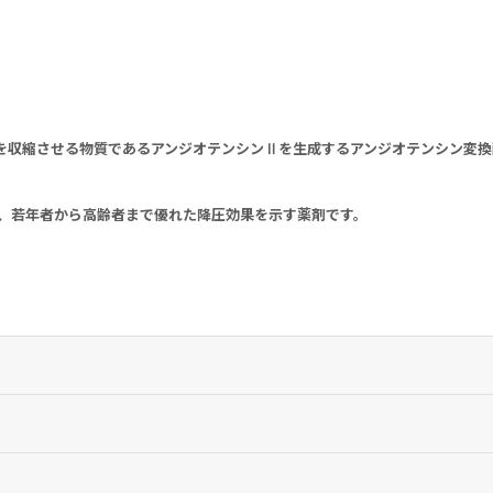
。
を収縮させる物質であるアンジオテンシンⅡを生成するアンジオテンシン変換
は、若年者から高齢者まで優れた降圧効果を示す薬剤です。
分な効果が認められない場合