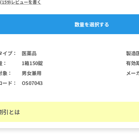
(
159
)
レビューを書く
数量を選択する
タイプ
：
医薬品
製造
量
：
1箱150錠
有効
対象
：
男女兼用
メー
コード
：
OS07043
割引とは