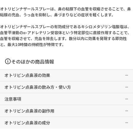
オトリビンナザールスプレーは、鼻の粘膜下の血管を収縮させることで、鼻
粘膜の充血、うっ血を抑制し、鼻づまりなどの症状を軽くします。
オトリビンナザールスプレーの有効成分であるキシロメタゾリン塩酸塩は、
血管平滑筋のα-アドレナリン受容体という特定部位に直接作用することで、
血管を収縮させて、充血を除去します。数分以内に効果を発現する即効性
と、最大10時間の持続性が特徴です。
そのほかの商品情報
オトリビン点鼻液の効果
オトリビン点鼻液の飲み方・使い方
アレルギー性鼻炎、副鼻腔炎、鼻づまりの症状緩和
注意事項
※上記は、英国での適応です。
通常、成人各鼻腔内に1回1噴霧を1日1～3回投与する。
※本剤は、日本国内で適応がないため、使用前に必ず医師・歯科医
なお、年齢、症状により適宜増減する。
オトリビン点鼻液の副作用
師・薬剤師にご相談ください。
本剤は、連続して7日間を超える使用はお控えください。連用または
※効果には個人差がありますことを予めご了承ください。
※上記は、英国での用法・用量です。
頻回使用により、反応性の低下や局所粘膜の二次充血を起こすことが
オトリビン点鼻液の成分
※本剤は、日本国内で適応がないため、使用前に必ず医師・歯科医
あります。
局所刺激感、動悸、吐き気、頭痛などの症状が現れる場合がありま
師・薬剤師にご相談ください。
心臓・循環器疾患を患っている方は、本剤使用前に医師へご相談くだ
す。