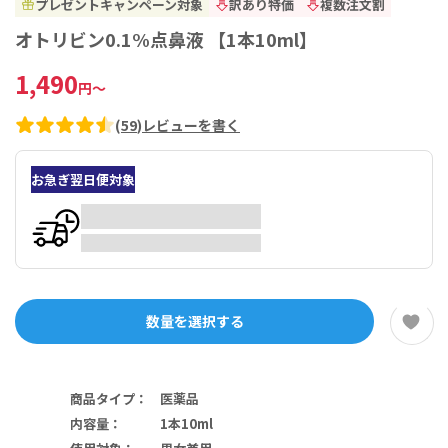
プレゼントキャンペーン対象
訳あり特価
複数注文割
オトリビン0.1%点鼻液 【1本10ml】
1,490
円
～
(
59
)
レビューを書く
お急ぎ翌日便対象
数量を選択する
商品タイプ
：
医薬品
内容量
：
1本10ml