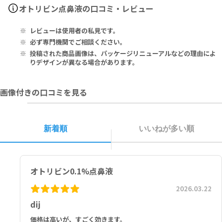
さい。
その他、なにか異変を感じた際は速やかに医師の診察をお受けくださ
1 ml of Solution Contains 1 mg of Xylometazoline Hydrochlor
オトリビン点鼻液の口コミ・レビュー
子どもの手の届かない場所に保管してください。
い。
ide as the Active Ingredient, and also Contains Benzalkoniu
m Chloride, Disodium Edetate, Sodium Dihydrogen Phospha
レビューは使用者の私見です。
■以下の方は本剤を使用しないでください。
te Dihydrate, Disodium Phosphate Dodecahydrate, Sodium
本剤の成分あるいはキシロメタゾリンに過敏症の既往がある方
Chloride and Purified Water as Excipients.
必ず専門機関でご相談ください。
投稿された商品画像は、パッケージリニューアルなどの理由によ
1ml中：有効成分 キシロメタゾリン塩酸塩 1mg、その他の成分：ベ
りデザインが異なる場合があります。
ンザルコニウムクロリド、エデト酸二ナトリウム、リン酸一水素ナト
リウム二水和物、第二リン酸ナトリウム·12水和物、塩化Ｎａ、精製
画像付きの口コミを見る
水（添加剤）
新着順
いいねが多い順
オトリビン0.1%点鼻液
2026.03.22
dij
価格は高いが、すごく効きます。