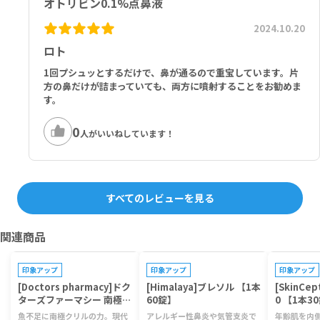
オトリビン0.1%点鼻液
2024.10.20
ロト
1回プシュッとするだけで、鼻が通るので重宝しています。片
方の鼻だけが詰まっていても、両方に噴射することをお勧めま
す。
0
人がいいねしています！
すべてのレビューを見る
関連商品
プレゼントキャンペーン対象
印象アップ
印象アップ
印象アップ
[Doctors pharmacy]ドク
[Himalaya]ブレソル 【1本
[SkinCep
ターズファーマシー 南極ク
60錠】
0 【1本3
リルビタミン 【1袋120
魚不足に南極クリルの力。現代
アレルギー性鼻炎や気管支炎で
年齢肌を内