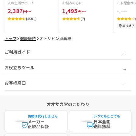
粒】
人の生活サポート
お悩みの方に
ミド配合サ
2,387
1,495
-,---
円
～
円
～
(
500+
)
(
7
)
取扱終了
トップ
健康維持
オトリビン点鼻液
ご利用ガイド
お役立ちツール
お客様窓口
オオサカ堂のこだわり
偽物は代行しません
いつでもどこでも
メーカー
日本全国
正規品保証
送料無料