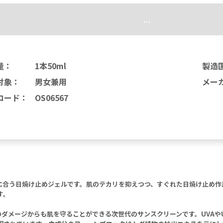
...
量
：
1本50ml
製造
対象
：
男女兼用
メー
コード
：
OS06567
方に合う日焼け止めジェルです。肌のテカリを抑えつつ、すぐれた日焼け止め
す。
のダメージからも肌を守ることができる次世代のサンスクリーンです。UVAや