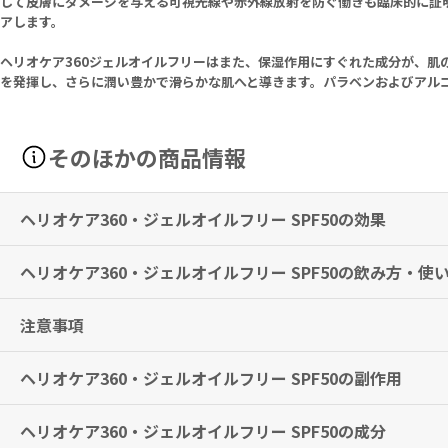
して皮膚にダメージを与える可視光線や赤外線放射を防ぐ働きも臨床的に証
アします。
ヘリオケア360ジェルオイルフリーはまた、保湿作用にすぐれた成分が、肌
を発揮し、さらに潤い豊かで滑らかな肌へと導きます。パラベンおよびアル
そのほかの商品情報
ヘリオケア360・ジェルオイルフリー SPF50の効果
ヘリオケア360・ジェルオイルフリー SPF50の飲み方・使
抗バクテリア、抗菌作用および皮脂コントロールにすぐれた、オイルフ
※有用性には個人差がありますことを予めご了承ください。
注意事項
ご使用前によく振ってお使いください。
朝のスキンケアの保湿後、顔や体にムラなくなじませます。
水泳の後や汗をかいた後などは、こまめに塗り直してください。
ヘリオケア360・ジェルオイルフリー SPF50の副作用
本品は、外用専用です。
本品や、含有成分にアレルギーのある方は、使用をお控えください。
子供の手の届かないところに保管してください。
ヘリオケア360・ジェルオイルフリー SPF50の成分
特に副作用は報告されておりませんが、異常を感じた際はただちに使用