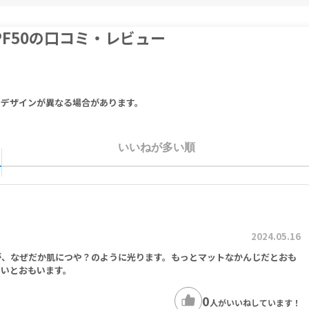
Sulfonic Acid, Disodium Phenyl Dibenzimidazole Tetrasulfonate, B
PF50の口コミ・レビュー
ols, C12-20 Alkyl Glucoside, Diethylamino Chydroxybenzoyl Hexyl B
o Triazone, Phenoxyethanol, Polypodium Leucotomos Leaf Extract, 
thylhexyl Triazone, Caprylyl Methicone, Hydrolyzed Wheat Protein/P
thylene Dicocamide PEG-15 Disulfate, Camellia Sinensis Extract, Et
yl Arginate HCl, Panthenyl Triacetate, Parfum, Simethicone, Oxothi
りデザインが異なる場合があります。
 Glycol, Propylene Glycol, Lecithin, Sodium Benzoate, Tocopherol, 
イミダゾールスルホン酸、フェニルジベンズイミダゾールテトラスルホン酸
１４－２２）アルコール、（Ｃ１２－２０）アルキルグルコシド、ジエチル
いいねが多い順
ス－２５、イスコトリジノール、フェノキシエタノール、ポリポジウムレウ
グルコシド、エチルヘキシルトリアゾン、カプリリルメチコン、（加水分解
１５ステアリルエーテル、エチレンジコカミドＰＥＧ－１５ジ硫酸２Ｎａ、
クトンエキス、ラウロイルアルギニンエチルＨＣｌ、トリ酢酸パンテニル、
酸）グリセリル、オレイルアルコール、ＢＧ、ＰＧ、レシチン、安息香酸Ｎ
2024.05.16
が、なぜだか肌につや？のように光ります。もっとマットなかんじだとおも
いいとおもいます。
0
人がいいねしています！