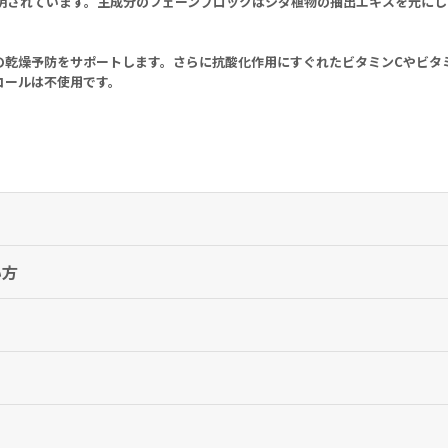
明されています。主成分のフェーンブロックはシダ植物の抽出エキスを元にし
の乾燥予防をサポートします。さらに抗酸化作用にすぐれたビタミンCやビタ
コールは不使用です。
い方
リータイプの日焼け止めジェルです。
を中止し、医師の診察をお受けください。