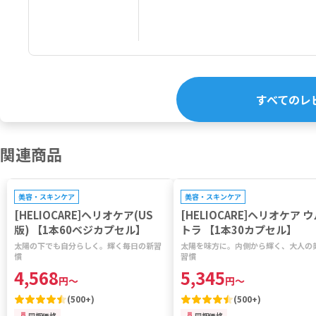
すべてのレ
関連商品
プレゼントキャンペーン対象
プレゼントキャンペーン対象
美容・スキンケア
美容・スキンケア
[HELIOCARE]ヘリオケア(US
[HELIOCARE]ヘリオケア 
版) 【1本60ベジカプセル】
トラ 【1本30カプセル】
太陽の下でも自分らしく。輝く毎日の新習
太陽を味方に。内側から輝く、大人の
慣
習慣
4,568
5,345
円
～
円
～
(
500+
)
(
500+
)
同梱価格
同梱価格