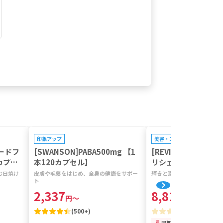
プレゼントキャンペーン対象
プレゼントキャンペーン対
印象アップ
美容・スキンケア
ェードフ
[SWANSON]PABA500mg 【1
[REVISION SKINC
カプセ
本120カプセル】
リシェイドトゥルー
SPF45 【1箱48g】
む日焼け
皮膚や毛髪をはじめ、全身の健康をサポー
輝きと潤いを与え、肌のバリ
ト
2,337
8,813
円
～
円
～
(
500+
)
(
0
)
同梱価格
訳あり特価