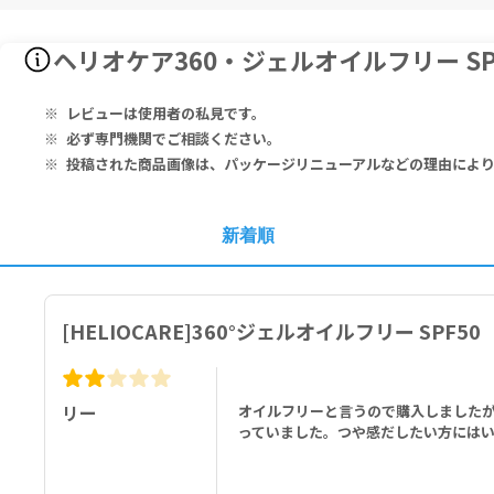
Aqua, C12-15 Alkyl Benzoate, Arginine, Phenylbenzimidazole 
ヘリオケア360・ジェルオイルフリー S
azine, Titanium Dioxide (Nano), Hexylene Glycol, C14-22 Alcoh
pylene Glycol Dibenzoate, Ceteareth-25, Diethylhexyl Butamid
lata Extract, Caprylyl Glycol, Melanin, Myristyl Glucoside, E
レビューは使用者の私見です。
bic Acid, Alumina, PPG-15 Stearyl Ether Benzoate, Disodium E
必ず専門機関でご相談ください。
than Gum, Phytosphingosine HCl, Plankton Extract, Ethyl Lauro
投稿された商品画像は、パッケージリニューアルなどの理由によ
noleate, Caprylic/Capric Triglyceride, Oleyl Alcohol, Butylene
水、安息香酸アルキル（Ｃ１２－１５）、アルギニン、フェニルベンズ
トキシフェニルトリアジン、酸化チタン、ヘキシレングリコール、（Ｃ
新着順
ナイロン－１２、ミリスチルアルコール、ジ安息香酸ＤＰＧ、セテアレ
ンナリホオズキエキス、カプリリルグリコール、イカスミ、ミリスチル
セリン、３－Ｏ－エチルアスコルビン酸、アルミナ、安息香酸ＰＰＧ－
コフェロール、キサンタンガム、フィトスフィンゴシンＨＣｌ、プラン
[HELIOCARE]360°ジェルオイルフリー SPF50
Ａ－２Ｎａ、シリカ、リノール酸エチル、トリ（カプリル酸／カプリン
リー
オイルフリーと言うので購入しました
っていました。つや感だしたい方には