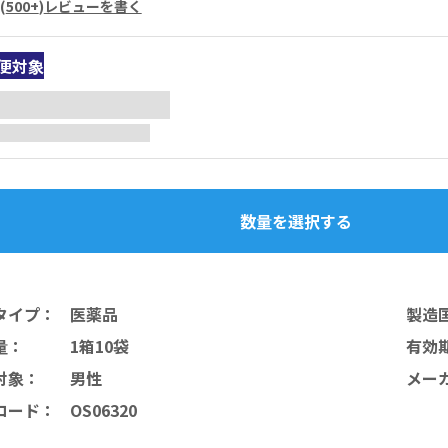
(
500+
)
レビューを書く
便対象
数量を選択する
タイプ
：
医薬品
製造
量
：
1箱10袋
有効
対象
：
男性
メー
コード
：
OS06320