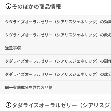
そのほかの商品情報
タダライズオーラルゼリー（シアリスジェネリック）の効
タダライズオーラルゼリー（シアリスジェネリック）の飲
勃起不全（満足な性行為を行うに十分な勃起とその維持が出来ない患者
※本剤は、日本国内で適応がないため、服用前に必ず医師・歯科医師・
注意事項
通常、成人には1日1回タダラフィルとして10mg（0.5袋）を性行為
※効果には個人差がありますことを予めご了承ください。
10mg（0.5袋）の投与で十分な効果が得られず、忍容性が良好と判断
軽度又は中等度の肝障害のある患者では10mg（0.5袋）を超えないこ
タダライズオーラルゼリー（シアリスジェネリック）の副
本剤の服用中は、車の運転等、危険を伴う機械の操作は行わないでくだ
中等度又は重度の腎障害のある患者では、5mg（0.25袋）から開始し
必ず1日1回までの服用回数を守ってください。
10mg（0.5袋）を投与する場合には投与間隔を48時間以上とすること
次の服用は24時間以上間隔をあけて、医師に指示された以上の量を飲
重度の腎障害のある患者では5mg（0.25袋）を超えないこと。
タダライズオーラルゼリー（シアリスジェネリック）の成
潮紅、消化不良、背部痛、筋痛、四肢痛、頭痛、鼻閉
本剤は、催淫剤や性欲増進剤ではありませんので、性的刺激を受けなけ
本剤を服用後、勃起が4時間以上続く場合は、速やかに医師の診察をお
※本剤は、日本国内で適応がないため、服用前に必ず医師・歯科医師・
過敏症（発疹、蕁麻疹、顔面浮腫、剥脱性皮膚炎、Stevens-John
性行為は心臓に負担をかけるため、特に心臓や脳血管に持病のある方は
同一有効成分を含む製品例
Each 5 GM Contains: Tadalafil 20mg.
その他、なにか異変を感じた際は速やかに医師の診察をお受けください
また、パートナーに本剤を服用している旨をあらかじめお伝えください
硝酸剤または一酸化窒素供与剤をお飲みの方は、本剤を服用しないでく
5g中：タダラフィル 20mg
アドシルカ、ザルティア、シアリス、タダラフィル
本剤の服用中にグレープフルーツジュースは飲まないでください。
タダライズオーラルゼリー（シアリスジ
本剤の服用を始める時は、心血管系の検査をお受けください。