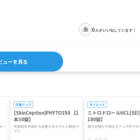
0
人がいいねしています！
ビューを見る
印象アップ
ダイエット
[SkinCeption]PHYTO350 【1
ニトロドロールHCL[SEI]
本30錠】
180錠】
ター
年齢肌を内側から改善するセラミド配合サ
筋力の強化や持久力アップをサポ
プリ