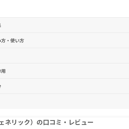
果
み方・使い方
）
薬剤師にご相談ください。
の約1時間前に経口投与する。
された器質性又は混合型勃起不全患者に対しては、20mg（1袋）に増量する
と。なお、いずれの場合も1日の投与は1回とし、投与間隔は24時間以上とす
作用
さい。
、投与間隔は24時間以上とすること。なお、中等度の腎障害のある患者では最高
。
まないでください。
分
れば勃起することはありません。
受けください。
薬剤師にご相談ください。
son症候群）などの症状が現れる場合があります。
健康状態について医師によく相談してください。
。
。
ださい。
ェネリック）の口コミ・レビュー