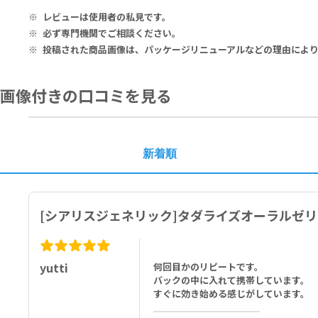
■以下の方は本剤を服用しないでください。
レビューは使用者の私見です。
本剤の成分に対し過敏症の既往歴のある方
必ず専門機関でご相談ください。
硝酸剤又は一酸化窒素（NO）供与剤（ニトログリセリン、亜硝酸アミ
投稿された商品画像は、パッケージリニューアルなどの理由によ
可溶性グアニル酸シクラーゼ（sGC）刺激剤（リオシグアト）を投与中
心血管系障害を有するなど性行為が不適当と考えられる方
不安定狭心症のある方又は性交中に狭心症を発現したことのある方
画像付きの口コミを見る
コントロール不良の不整脈、低血圧（血圧＜90/50mmHg）又はコント
心筋梗塞の既往歴が最近3ヵ月以内にある方
脳梗塞・脳出血の既往歴が最近6ヵ月以内にある方
重度の肝障害のある方
網膜色素変性症の方
新着順
[シアリスジェネリック]タダライズオーラルゼリ
yutti
何回目かのリピートです。
バックの中に入れて携帯しています。
すぐに効き始める感じがしています。