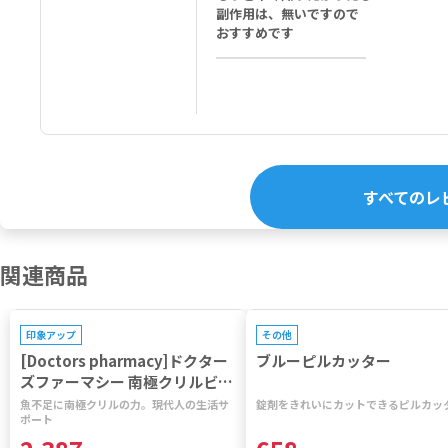
副作用は、無いですので
おすすめです
すべてのレ
関連商品
印象アップ
その他
[Doctors pharmacy]ドクター
ブルーピルカッター
ズファーマシー 南極クリルビタ
ミン 【1袋120粒】
魚不足に南極クリルの力。現代人の生活サ
錠剤をきれいにカットできるピルカッ
ポート