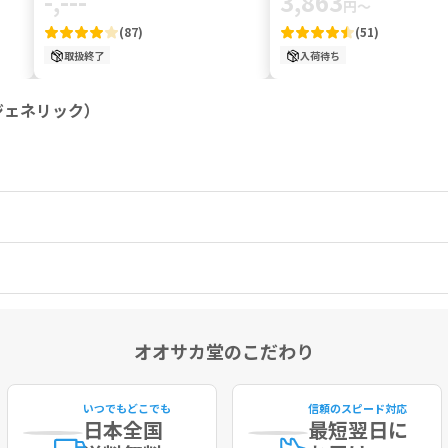
-,---
3,863
円
～
(
87
)
(
51
)
取扱終了
入荷待ち
ジェネリック）
オオサカ堂のこだわり
いつでもどこでも
信頼のスピード対応
日本全国
最短
翌日に