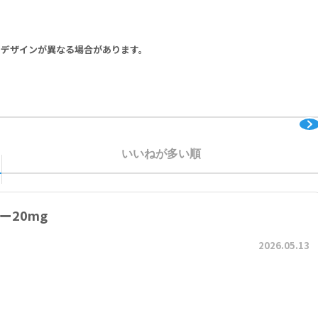
ル、硝酸イソソルビド等）を投与中の方
りデザインが異なる場合があります。
の方
ロール不良の高血圧（安静時血圧＞170/100mmHg）のある方
いいねが多い順
ー20mg
2026.05.13