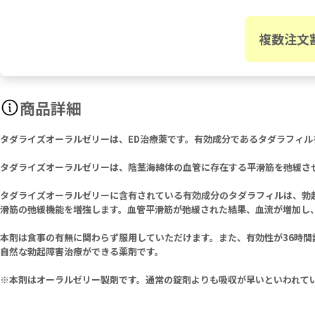
複数注文
商品詳細
タダライズオーラルゼリーは、ED治療薬です。有効成分であるタダラフィル
タダライズオーラルゼリーは、陰茎海綿体の血管に存在する平滑筋を弛緩さ
タダライズオーラルゼリーに含有されている有効成分のタダラフィルは、勃起
滑筋の弛緩機能を増強します。血管平滑筋が弛緩された結果、血流が増加し
本剤は食事の有無に関わらず服用していただけます。また、有効性が36時間
自然な勃起障害治療ができる薬剤です。
※本剤はオーラルゼリー製剤です。通常の錠剤よりも吸収が早いといわれて