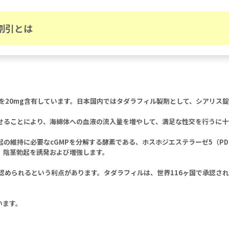
割引とは
を20mg含有しています。日本国内ではタダラフィル製剤として、シアリス
せることにより、海綿体への血液の流入量を増やして、満足な性交を行うに十
の維持に必要なcGMPを分解する酵素である、ホスホジエステラーゼ5（PD
、陰茎勃起を誘発および増強します。
認められるという利点があります。タダラフィルは、世界116ヶ国で承認さ
います。