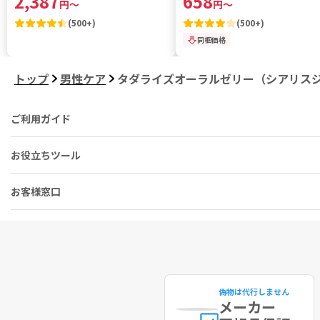
2,387
658
円
～
円
～
(
500+
)
(
500+
)
同梱価格
トップ
男性ケア
タダライズオーラルゼリー（シアリス
ご利用ガイド
お役立ちツール
お客様窓口
偽物は代行しません
メーカー