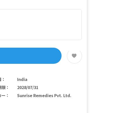
国
：
India
期限
：
2028/07/31
カー
：
Sunrise Remedies Pvt. Ltd.