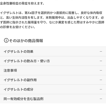
全身性塞栓症の発症を抑えます。
イグザレルトは、第Xa因子を選択的かつ直接的に阻害し、良好な体内吸収
と、高い生体内活性を有します。本剤服用中は、出血しやすくなります。必
ず医師に指示された服用量を守り、なにか異変を感じた際はすみやかに医師
の診察をお受けください。
そのほかの商品情報
イグザレルトの効果
イグザレルトの飲み方・使い方
非弁膜症性心房細動患者における虚血性脳卒中及び全身性塞栓症の発
症抑制
注意事項
通常、成人にはリバーロキサバンとして15mg（10mg錠の場合：1.5
※効果には個人差がありますことを予めご了承ください。
錠、15mg錠の場合：1錠、20mg錠の場合：0.75錠）を1日1回食後
イグザレルトの副作用
に経口投与する。なお、腎障害のある患者に対しては、腎機能の程度
本剤の服用を忘れた際は、思い出したときすぐに服用してください。
に応じて10mg（10mg錠の場合：1錠、15mg錠の場合：0.66錠、2
ただし、次の服用時間が12時間以内と近いときは忘れた分を服用しな
イグザレルトの成分
0mg錠の場合：0.5錠）1日1回に減量する。
いでください。
出血傾向（鼻血、皮下出血、歯茎の出血、便が黒くなる、血尿、喀
※2回分を一度に服用しないこと。
血）
同一有効成分を含む製品例
■錠剤を分割して服用される際は、下記商品のご利用を推奨いたしま
イグザレルト10mg
す。
本剤は飲みすぎると出血を起こしたり、急に服用を中止したりすると
Each Film-Coated Tablet Contains: Rivaroxaban 10mg.