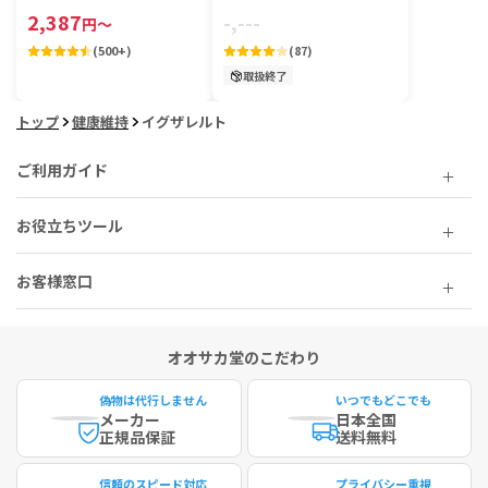
2,387
-,---
円
～
(
500+
)
(
87
)
取扱終了
トップ
健康維持
イグザレルト
ご利用ガイド
お役立ちツール
お客様窓口
オオサカ堂のこだわり
偽物は代行しません
いつでもどこでも
メーカー
日本全国
正規品保証
送料無料
信頼のスピード対応
プライバシー重視