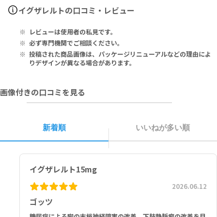
▶
血栓ができたりする場合があります。必ず医師に指示されたとおりに
1フィルムコーティング錠中：リバーロキサバン 10mg
イグザレルト（バイエル薬品）
安全度の高い錠剤カッターをご希望の方には、
ウルトラピルカッタ
イグザレルトの口コミ・レビュー
ー
服用してください。
▶
他院や他科を受診されるときは、本剤を服用している旨を医師や歯科
イグザレルト15mg
ピルケース付きで持ち運びたい方には、
ピルカッター
レビューは使用者の私見です。
▶
医師にご申告ください。
Each Film-Coated Tablet Contains: Rivaroxaban 15mg. Conta
シンプルな錠剤カッターをご希望の方には、
ブルーピルカッター
本剤服用中は、創傷を受けやすいことはお避けください。
ins Lactose Monohydrate (See Leaflet For Additional Inform
必ず専門機関でご相談ください。
抗エイズ薬、抗真菌薬を使用中の方は本剤の服用をお控えください。
ation).
投稿された商品画像は、パッケージリニューアルなどの理由によ
妊娠中、または妊娠の可能性のある方は、本剤の服用をお控えくださ
1フィルムコーティング錠中：リバーロキサバン 15mg、本剤は乳糖
りデザインが異なる場合があります。
い。
水和物が含まれています（詳細に関しましては説明書を参照くださ
本剤の服用中にセイヨウオトギリソウを含む食品は摂取しないでくだ
い）。
画像付きの口コミを見る
さい。
イグザレルト20mg
Each Film-Coated Tablet Contains Rivaroxaban 20mg as the
Active Ingredient. This Medicinal Product Contains Lactose
新着順
いいねが多い順
Monohydrate.
1フィルムコーティング錠中：有効成分として リバーロキサバン 20m
g、本剤は乳糖水和物が含まれています。
イグザレルト15mg
2026.06.12
ゴッツ
糖尿病による脚の末梢神経障害の改善、下肢静脈瘤の改善を目