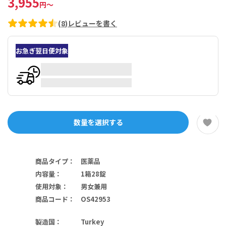
3,955
円
～
(
8
)
レビューを書く
お急ぎ翌日便対象
数量を選択する
商品タイプ
：
医薬品
内容量
：
1箱28錠
使用対象
：
男女兼用
商品コード
：
OS42953
製造国
：
Turkey