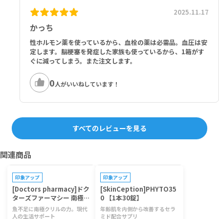
2025.11.17
かっち
性ホルモン薬を使っているから、血栓の薬は必需品。血圧は安
定します。脳梗塞を発症した家族も使っているから、1箱がす
ぐに減ってしまう。また注文します。
0
人がいいねしています！
すべてのレビューを見る
関連商品
印象アップ
印象アップ
[Doctors pharmacy]ドク
[SkinCeption]PHYTO35
ターズファーマシー 南極ク
0 【1本30錠】
リルビタミン 【1袋120
魚不足に南極クリルの力。現代
年齢肌を内側から改善するセラ
粒】
人の生活サポート
ミド配合サプリ