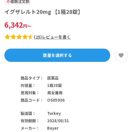
複数注文割
イグザレルト20mg 【1箱28錠】
6,342
円
～
(
25
)
レビューを書く
数量を選択する
商品タイプ
：
医薬品
内容量
：
1箱28錠
使用対象
：
男女兼用
商品コード
：
OS05936
製造国
：
Turkey
有効期限
：
2028/08/31
メーカー
：
Bayer