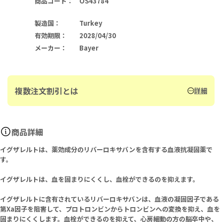
商品コード
：
OS43784
製造国
：
Turkey
有効期限
：
2028/04/30
メーカー
：
Bayer
複数注文割引とは
詳細
商品詳細
イグザレルトは、薬効成分のリバーロキサバンを含有する血液抗凝固薬で
す。
イグザレルトは、血を固まりにくくし、血栓ができるのを抑えます。
イグザレルトに含有されているリバーロキサバンは、血液の凝固因子である
第Xa因子を阻害して、プロトロンビンからトロンビンへの変換を抑え、血を
固まりにくくします。血栓ができるのを抑えて、心房細動の方の脳卒中や、