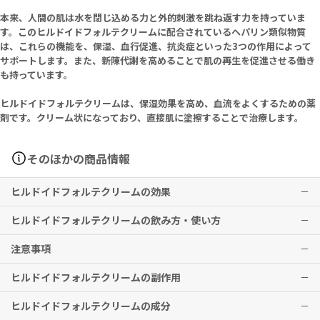
本来、人間の肌は水を閉じ込める力と外的刺激を跳ね返す力を持っていま
す。このヒルドイドフォルテクリームに配合されているヘパリン類似物質
は、これらの機能を、保湿、血行促進、抗炎症といった3つの作用によって
サポートします。また、新陳代謝を高めることで肌の再生を促進させる働き
も持っています。
ヒルドイドフォルテクリームは、保湿効果を高め、血流をよくするための薬
剤です。クリーム状になっており、直接肌に塗擦することで治療します。
そのほかの商品情報
ヒルドイドフォルテクリームの効果
ヒルドイドフォルテクリームの飲み方・使い方
肌への保湿、血行促進及び、抗炎症の治療
注意事項
※上記は、トルコでの適応です。
治療したい箇所3～5センチの範囲に、1日2～3回、症状により適量を
※本剤は、日本国内で適応がないため、使用前に必ず医師・薬剤師に
塗擦してください。
ヒルドイドフォルテクリームの副作用
ご相談ください。
安心して使用するために、パッチテストを行ってください。
※効果には個人差がありますことを予めご了承ください。
※上記は、トルコでの用法・用量です。
肌に異常があらわれた場合は、使用を中止してください。
ヒルドイドフォルテクリームの成分
※本剤は、日本国内で適応がないため、使用前に必ず医師・薬剤師に
皮膚刺激感、そう痒、発赤、発疹
ご相談ください。
本剤は外用としてのみお使いください。