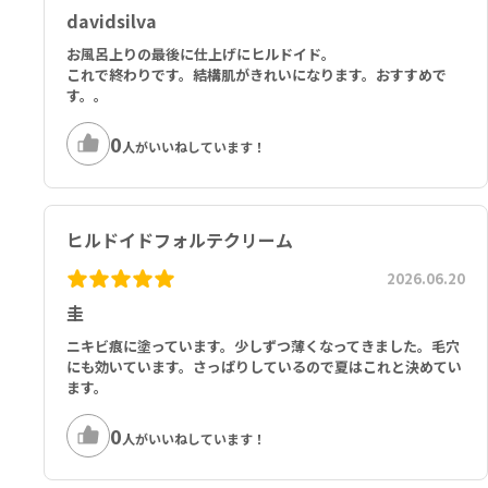
l, Medium Saturated Triacylglycerols, Purified Water, Rosem
davidsilva
ary Essential Oil.
お風呂上りの最後に仕上げにヒルドイド。
これで終わりです。結構肌がきれいになります。おすすめで
クリーム100g中：グリコサミノグリカンポリ硫酸エステル 445mg
す。。
（40000U と同等）、補助成分として ベントナイト、乳化剤グリセロ
ールモノステアレート、ミリスチン酸イソプロピル、イミダゾリニル
0
尿素、フェノキシエタノール、イソプロピルアルコール、ミリスチル
人がいいねしています！
アルコール、中鎖飽和トリアシルグリセロール、精製水、ローズマリ
ー精油
ヒルドイドフォルテクリーム
2026.06.20
圭
ニキビ痕に塗っています。少しずつ薄くなってきました。毛穴
にも効いています。さっぱりしているので夏はこれと決めてい
ます。
0
人がいいねしています！