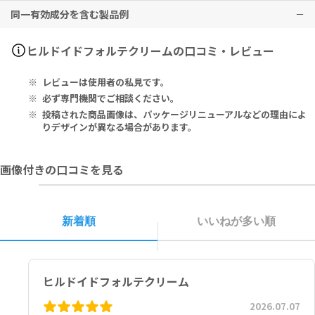
同一有効成分を含む製品例
使用を忘れても2回分を一度に使用しないでください。
その他、なにか異変を感じた際は速やかに医師の診察をお受けくださ
ご注文時期により、以下A・Bどちらか成分配合された商品の発送とな
傷口や粘膜（鼻粘膜などの口腔粘膜）には塗擦しないでください。
い。
ります。
妊娠中・妊娠の可能性のある方・授乳中の方は、本剤使用前に必ず医
ヒルドイド（マルホ）、ビーソフテン（帝國製薬）、ヘパリン類似物
ヒルドイドフォルテクリームの口コミ・レビュー
師にご相談ください。
A：製造販売業者：daiichi-sankyo、製造業者：Santa Farma ilac S
質（東光薬品工業、シオノケミカル、陽進堂、共和薬品工業、武田テ
本剤や、本剤含有成分にアレルギーのある方は、使用をお控えくださ
an. A.S.
バ薬品、東和薬品、陽進堂、日医工、佐藤製薬、帝國製薬、東亜薬
レビューは使用者の私見です。
い。
1g of Cream Contains: Mucopolysaccharide Polysulphate 4.4
品、ニプロ、ファイザー、日新製薬、辰巳化学、コーアイセイ、日東
子供の手の届かないところに保管してください。
5mg (400U) as Active Ingredient, Cutina, Triglyceride, Myrist
メディック、日本臓器製薬、ポーラファルマ）
必ず専門機関でご相談ください。
25度以下の室内で保管してください。
yl Alcohol, Bentonite, Isopropyl Alcohol, Isopropyl Myristat
投稿された商品画像は、パッケージリニューアルなどの理由によ
e, Phenoxy Ethanol, Imidurea, Rosemary Oil and Deionized
りデザインが異なる場合があります。
■以下の方は本剤を使用しないでください。
Water as an Auxiliary Substance.
出血性血液疾患の方
画像付きの口コミを見る
僅少な出血でも重大な結果をもたらす事が予想される方
クリーム1g中：有効成分として ムコ多糖多硫酸エステル 4.45mg（4
00U）、補助成分として クチナ、トリグリセリド、ミリスチルアルコ
ール、ベントナイト、イソプロピルアルコール、ミリスチン酸イソプ
ロピル、フェノキシエタノール、イミダゾリニル尿素、ローズマリー
新着順
いいねが多い順
油、脱イオン水
B：STADA
100 g of Cream Contains: Glycosaminoglycan Polysulfate 445
ヒルドイドフォルテクリーム
mg Equivalent to 40000 U. Auxiliary Substances: Bentonite,
Emulsifying Glycerol Monostearate, Isopropyl Myristate, Imi
2026.07.07
nourea, Phenoxyethanol, Isopropyl Alcohol, Myristyl Alcoho