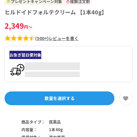
プレゼントキャンペーン対象
複数注文割
ヒルドイドフォルテクリーム 【1本40g】
2,349
円
～
(
500+
)
レビューを書く
お急ぎ翌日便対象
数量を選択する
商品タイプ
：
医薬品
内容量
：
1本40g