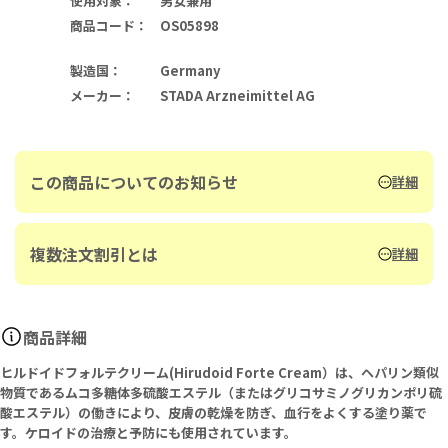
使用対象
：
男女兼用
商品コード
：
OS05898
製造国
：
Germany
メーカー
：
STADA Arzneimittel AG
この商品についてのお知らせ
詳細
複数注文割引とは
詳細
商品詳細
ヒルドイドフォルテクリーム(Hirudoid Forte Cream）は、ヘパリン類似
物質であるムコ多糖体多硫酸エステル（またはグリコサミノグリカンポリ硫
酸エステル）の働きにより、皮膚の乾燥を防ぎ、血行をよくする塗り薬で
す。ケロイドの治療と予防にも使用されています。