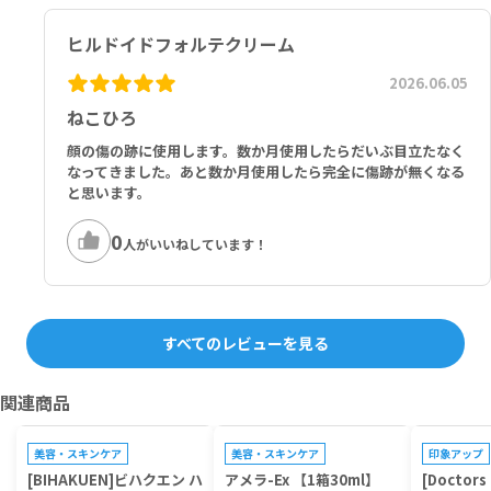
ヒルドイドフォルテクリーム
2026.06.05
ねこひろ
顔の傷の跡に使用します。数か月使用したらだいぶ目立たなく
なってきました。あと数か月使用したら完全に傷跡が無くなる
と思います。
0
人がいいねしています！
すべてのレビューを見る
関連商品
美容・スキンケア
美容・スキンケア
印象アップ
[BIHAKUEN]ビハクエン ハ
アメラ-Ex 【1箱30ml】
[Doctor