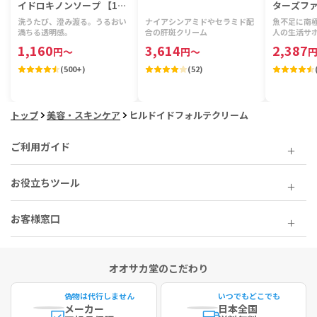
イドロキノンソープ 【1個
ターズファ
100g】
リルビタミ
洗うたび、澄み渡る。うるおい
ナイアシンアミドやセラミド配
魚不足に南
粒】
満ちる透明感。
合の肝斑クリーム
人の生活サ
1,160
3,614
2,387
円
～
円
～
(
500+
)
(
52
)
トップ
美容・スキンケア
ヒルドイドフォルテクリーム
ご利用ガイド
お役立ちツール
お客様窓口
オオサカ堂のこだわり
偽物は代行しません
いつでもどこでも
メーカー
日本全国