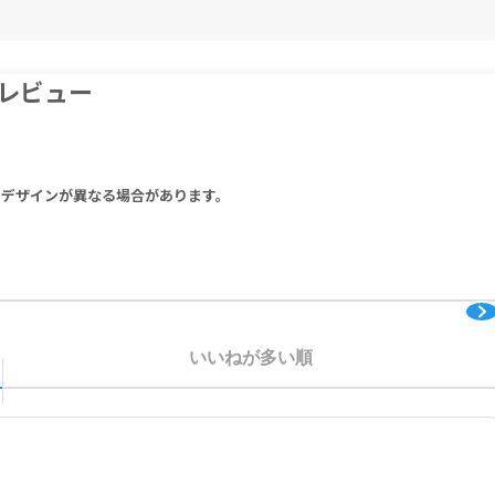
を中止し、医師の診察をお受けください。
本品使用前に必ず医師にご相談ください。
レビュー
00mg, Asphaltum Exudate 150mg, Curculigo Orchioides root 100mg,
80mg.
ellose Sodium, Vegetable Stearic Acid, Silicon Dioxide, Vegetab
りデザインが異なる場合があります。
出液 150mg、ゴールデンアイグラス根 100mg、トリビュラス実 100mg
ウム、ステアリン酸（植物性）、二酸化ケイ素、ステアリン酸Ｍｇ（植物性
いいねが多い順