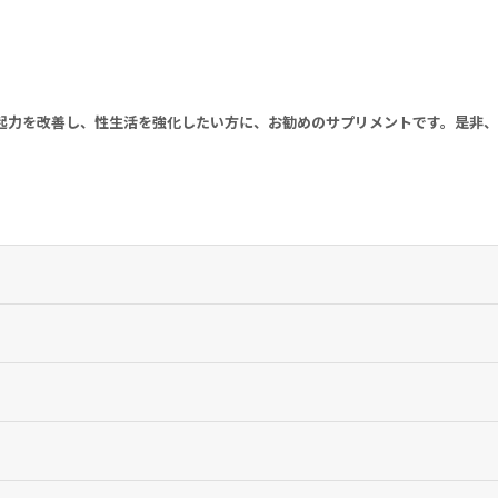
起力を改善し、性生活を強化したい方に、お勧めのサプリメントです。是非
す。
はありません。1日の摂取目安量を必ず守り、過剰な摂取はお控えください。
さい。