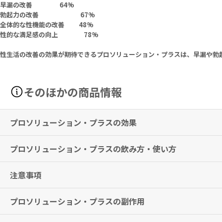
早漏の改善 64%
勃起力の改善 67%
全体的な性機能の改善 48%
性的な満足感の向上 78%
性生活の改善の効果が期待できるプロソリューション・プラスは、早漏や勃
そのほかの商品情報
プロソリューション・プラスの効果
プロソリューション・プラスの飲み方・使い方
早漏の改善、勃起力の改善、性的パフォーマンス向上など
※有用性には個人差がありますことを予めご了承ください。
注意事項
1日2タブレットを目安に、食事とともにお召し上がりください。
※メーカー推奨摂取期間として
3ヶ月以上の継続摂取を推奨
しておりま
性行為前に、さらに1粒を摂取してご利用することも可能です。
プロソリューション・プラスの副作用
本品は、多量摂取により疾病が治癒したり、より健康が増進するもので
高血圧、心臓、肝臓、甲状腺に病気をお持ちの方は、使用しないでくだ
本品や、含有成分にアレルギーのある方は、使用をお控えください。