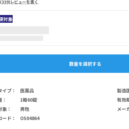
(
339
)
レビューを書く
便対象
数量を選択する
タイプ
：
医薬品
製造
量
：
1箱60錠
有効
対象
：
男性
メー
コード
：
OS04864