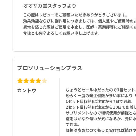
オオサカ堂スタッフより
この度はレビューをご投稿いただきありがとうございます。
効果効能ならびに副作用につきましては、個人差やご使用時の
異常を感じた際はご使用を中止し、医師・薬剤師等にご相談く
今後とも何卒よろしくお願い申し上げます。
プロソリューションプラス
カントウ
ちょうどセール中だったので3箱セット
恐らく一度の発注個数が多い事により
1セット目(3箱)は注文から7日で到着。
2セット目(3箱)は注文から10日で到着
サプリメントなので継続使用が前提と
錠剤はかなり匂いが気になるが、先に
て対応。
価格は高めなのでもっと安ければ続け