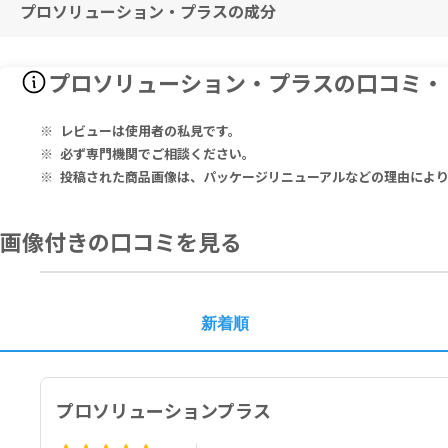
プロソリューション・プラスの成分
特に副作用は報告されておりませんが、異常を感じた際はただちに使用
薬剤を服用中の方、治療中の方、何らかの病歴を持つ家族がいる方は、
子供の手の届かないところに保管してください。
直射日光の当たらない涼しい場所に保管してください。
Serving Size: 2 tablets
プロソリューション・プラスの口コミ・
Withania Somnifera root 240mg, Asparagus Adscendens root 2
a Pruriens seed 100mg, Asteracantha Longifolia whole plant 
レビューは使用者の私見です。
Other ingredients: Dicalcium Phosphate, Cellulose, Croscarm
必ず専門機関でご相談ください。
yl Cellulose and Titanium Dioxide.
投稿された商品画像は、パッケージリニューアルなどの理由によ
2タブレットあたり：
アシュワガンダ根 240mg、アスパラガス根 200mg、アルファルタム滲
画像付きの口コミを見る
フォリア 80mg
その他の成分：リン酸２Ｃａ、セルロース、クロスカルメロースナトリ
チタン
新着順
プロソリューションプラス