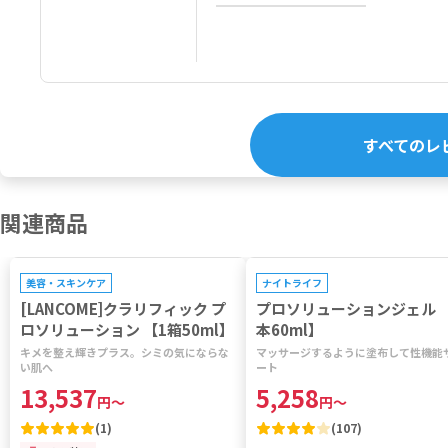
すべてのレ
関連商品
プレゼントキャンペーン対象
美容・スキンケア
ナイトライフ
[LANCOME]クラリフィック プ
プロソリューションジェル 
ロソリューション 【1箱50ml】
本60ml】
キメを整え輝きプラス。シミの気にならな
マッサージするように塗布して性機能
い肌へ
ート
13,537
5,258
円
～
円
～
(
1
)
(
107
)