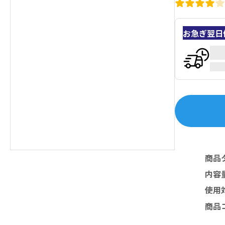
お急ぎ翌日
商品
内容
使用
商品