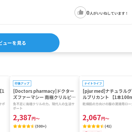
0
人がいいねしています！
ビューを見る
プレゼントキャンペーン対象
印象アップ
ナイトライフ
【1
[Doctors pharmacy]ドクター
[pjur med]ナチュラル
ズファーマシー 南極クリルビタ
ルブリカント 【1本100
ミン 【1袋120粒】
サポ
魚不足に南極クリルの力。現代人の生活サ
乾燥肌の方向けの膣の潤滑用ロー
ポート
2,387
2,067
円
～
円
～
(
500+
)
(
41
)