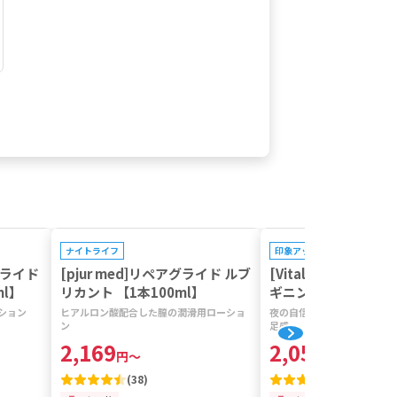
プレゼントキャンペーン対象
プレゼントキャンペーン対
ナイトライフ
印象アップ
グライド
[pjur med]リペアグライド ルブ
[VitalMe]バイタルミ
ml】
リカント 【1本100ml】
ギニン＆L-シトルリン
0カプセル】
ション
ヒアルロン酸配合した膣の潤滑用ローショ
夜の自信に。アミノ酸が導く
ン
足感。
2,169
2,053
円
～
円
～
(
38
)
(
500+
)