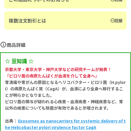
複数注文割引とは
詳細
商品詳細
☆ 豆知識 ☆
京都大学・東京大学・神戸大学などの研究チームが発表！
『ピロリ菌の病原たんぱくが血液を介して全身へ』
胃潰瘍や胃がんの原因となるヘリコバクター・ピロリ菌（H.pylor
i）の病原たんぱく質（CagA）が、血液により全身へ移行するこ
とが明らかとなりました。
ピロリ菌の関与が疑われる心疾患・血液疾患・神経疾患など、胃
以外の疾患についても除菌が有効であると示唆されます。
出典：
Exosomes as nanocarriers for systemic delivery of t
he Helicobacter pylori virulence factor CagA