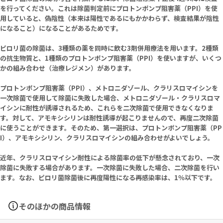
を行ってください。これは除菌判定前にプロトンポンプ阻害薬（PPI）を使
用していると、偽陰性（本来は陽性であるにもかかわらず、検査結果が陰性
になること）になることがあるためです。
ピロリ菌の除菌は、3種類の薬を同時に飲む3剤併用療法を用います。2種類
の抗生物質と、1種類のプロトンポンプ阻害薬（PPI）を使いますが、いくつ
かの組み合わせ（治療レジメン）があります。
プロトンポンプ阻害薬（PPI）、メトロニダゾール、クラリスロマイシンを
一次除菌で使用して除菌に失敗した場合、メトロニダゾール・クラリスロマ
イシンに耐性が誘導されるため、これらを二次除菌で使用できなくなりま
す。対して、アモキシシリンは耐性誘導が起こりませんので、再度二次除菌
に使うことができます。そのため、第一選択は、プロトンポンプ阻害薬（PP
I）、アモキシシリン、クラリスロマイシンの組み合わせがよいでしょう。
近年、クラリスロマイシン耐性による除菌率の低下が懸念されており、一次
除菌に失敗する場合があります。一次除菌に失敗した場合、二次除菌を行い
ます。なお、ピロリ菌除菌後に再度陽性になる再感染率は、1％以下です。
そのほかの商品情報