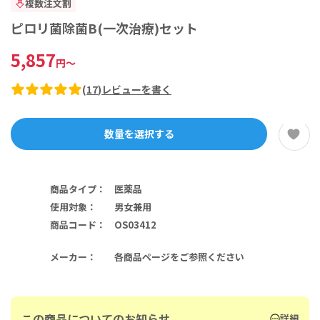
複数注文割
ピロリ菌除菌B(一次治療)セット
5,857
円
～
(
17
)
レビューを書く
数量を選択する
商品タイプ
：
医薬品
使用対象
：
男女兼用
商品コード
：
OS03412
メーカー
：
各商品ページをご参照ください
この商品についてのお知らせ
詳細