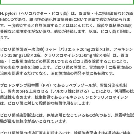
H. pylori（ヘリコバクター・ピロリ菌）は、胃潰瘍・十二指腸潰瘍などの原
因の1つであり、難治性の消化性潰瘍患者において高率で感染が認められま
す。一度感染すると自然消滅することはほとんどなく、除菌や胃粘膜の高度
萎縮など環境変化がない限り、感染が持続します。以降、ピロリ菌と記載し
ます。
ピロリ菌除菌B(一次治療)セット［パリエット20mg28錠×1箱、アモキシシ
リン250mg21錠×2箱、クラリスロマイシン250mg4錠×4箱］は、胃潰
瘍・十二指腸潰瘍などの原因の1つであるピロリ菌を除菌することにより、
胃の炎症や潰瘍を治療します。ピロリ菌の除菌は、胃潰瘍や十二指腸潰瘍の
治癒を促進するだけでなく、消化性潰瘍の再発予防にも有効です。
プロトンポンプ阻害薬（PPI）であるラベプラゾールが、胃酸分泌を抑制
し、胃内のpHを上昇させる（アルカリ性に傾ける）ことにより、併用薬の抗
菌活性を高めます。抗生物質であるアモキシシリンとクラリスロマイシン
は、ピロリ菌に対して殺菌的な抗菌作用を示します。
ピロリ菌感染診断法には、保険適用となっているものが6つあり、尿素呼気試
験が最も信頼度が高いとされています。
ピロリ菌除菌の成功可否を判断するには、除菌治療薬中止後4週以降に検査