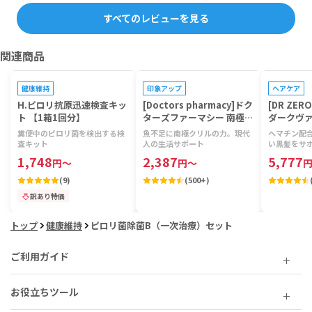
すべてのレビューを見る
関連商品
健康維持
印象アップ
ヘアケア
H.ピロリ抗原迅速検査キッ
[Doctors pharmacy]ドク
[DR ZE
ト 【1箱1回分】
ターズファーマシー 南極ク
ダークヴァ
リルビタミン 【1袋120
グシャン
糞便中のピロリ菌を検出する検
魚不足に南極クリルの力。現代
ヘマチン配
粒】
ント(男性
査キット
人の生活サポート
い黒髪をサ
1,748
2,387
5,777
円
～
円
～
(
9
)
(
500+
)
訳あり特価
トップ
健康維持
ピロリ菌除菌B（一次治療）セット
ご利用ガイド
お役立ちツール