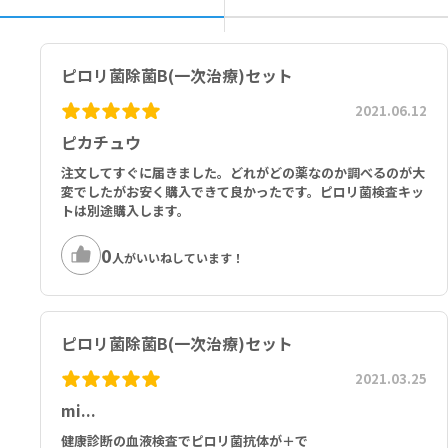
す。
■以下の方は本剤を使用しないでください。
パリエット、サワシリン及びクラリスの成分に対し過敏症の既往歴の
ピロリ菌除菌B(一次治療)セット
ある方
アタザナビル硫酸塩、リルピビリン塩酸塩、ピモジド、エルゴタミン
2021.06.12
含有製剤、スボレキサント、ロミタピドメシル酸塩、タダラフィル
ピカチュウ
（アドシルカ）、チカグレロル、イブルチニブ、アスナプレビル、バ
ニプレビルを投与中の方
注文してすぐに届きました。どれがどの薬なのか調べるのが大
肝臓又は腎臓に障害のある方で、コルヒチンを投与中の方
変でしたがお安く購入できて良かったです。ピロリ菌検査キッ
伝染性単核症の方
トは別途購入します。
高度の腎障害のある方
0
人がいいねしています！
ピロリ菌除菌B(一次治療)セット
2021.03.25
mi...
健康診断の血液検査でピロリ菌抗体が＋で