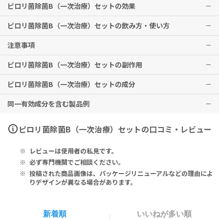
ピロリ菌除菌B（一次治療）セットの効果
ピロリ菌除菌B（一次治療）セットの飲み方・使い方
適応菌種
アモキシシリン、クラリスロマイシンに感性のヘリコバクター・ピロ
注意事項
リ
Pariet（ラベプラゾール）を1回1錠、Amoxicillin（アモキシシリ
ン）を1回3カプセル、Clarithromycin（クラリスロマイシン）を1
ピロリ菌除菌B（一次治療）セットの副作用
適応症
回1錠の3剤を同時に1日2回、7日間経口投与する。
飲み忘れに気付いた際は、思い出したときすぐに服用してください。
胃潰瘍・十二指腸潰瘍・胃MALTリンパ腫・特発性血小板減少性紫斑
ただし、次の服用時間が近いとき（5時間以内）は忘れた分の服用は
ピロリ菌除菌B（一次治療）セットの成分
病・早期胃癌に対する内視鏡的治療後胃におけるヘリコバクター・ピ
※上記は、英国での用法・用量です。
しないでください。
消化器症状（下痢、軟便、悪心、味覚異常）
ロリ感染症、ヘリコバクター・ピロリ感染胃炎
※2回分を一度に服用しないこと。
過敏症（発疹、蕁麻疹、かゆみ）
同一有効成分を含む製品例
肝機能障害（身体がだるい、かゆみ、湿疹、白目や皮膚が黄色くな
Pariet（ラベプラゾール）
※効果には個人差がありますことを予めご了承ください。
本剤は個々の薬を単独では服用しないで、3種類の薬を同時に服用し
る）
Rabeprazole Sodium 20mg
てください。
などの症状が現れる場合があります。
ラベプラゾールナトリウム 20mg
ラベキュアパック（エーザイ、EAファーマ）
ピロリ菌除菌B（一次治療）セットの口コミ・レビュー
ラベプラゾールは、かみ砕かずに飲み込んでください。
その他、なにか異変を感じた際は速やかに医師の診察をお受けくださ
症状がよくなったと思ったり、軟便、下痢、味覚異常などが起こって
い。
Amoxicillin（アモキシシリン）
レビューは使用者の私見です。
も、途中で服用を止めないで7日間、服用してください。ただし、症
Amoxicillin 250mg
状がひどい場合は必ず医師・薬剤師にご相談ください。
アモキシシリン 250mg
必ず専門機関でご相談ください。
抗精神病薬、片頭痛治療薬、抗エイズ薬、末梢血管拡張薬をお飲みの
投稿された商品画像は、パッケージリニューアルなどの理由によ
方は必ず医師・薬剤師にご相談ください。
Clarithromycin（クラリスロマイシン）
りデザインが異なる場合があります。
ピロリ菌の除菌成功後も、内視鏡やX線による従来通りの定期的な検
Clarithromycin 250mg
査をお受けください。ピロリ菌除菌後の潰瘍再発率は、0～2％と稀で
クラリスロマイシン 250mg
すが、喫煙、NSAIDs服用などにより、潰瘍再発のリスクが上がりま
新着順
いいねが多い順