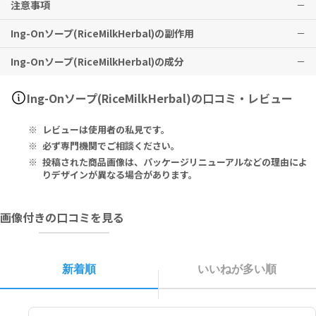
注意事項
※有用性には個人差がありますことを予めご了承ください。
顔を含め全身洗いのスキンケアとしてご使用ください。
Ing-Onソープ(RiceMilkHerbal)の副作用
開封後は早めにご使用ください。
肌に異常がある場合や、肌に合わない場合は使用をおやめください。
Ing-Onソープ(RiceMilkHerbal)の成分
特に副作用は報告されておりませんが、異常を感じた際はただちに使
用を中止し、医師の診察をお受けください。
Sodium Palm Kernelate, Sodium Palmate, Water(Aqua), Frag
Ing-Onソープ(RiceMilkHerbal)の口コミ・レビュー
rance(Parfum)Sodium Hydroxide, Oryza Sativa(Rice) Extract,
Oryza Sativa(Rice) Germ Extract, Niacinamide, Panthenol, T
レビューは使用者の私見です。
ocopheryl Acetate, Sodium Benzoate, BHT, Sodium Sulfite,
Tetrasodium EDTA, Tetrasodium Etidronate, Propylene Glyc
必ず専門機関でご相談ください。
ol, Potassium Sorbate, o-Cymen-5-ol, Benzoic Acid, Sorbic
投稿された商品画像は、パッケージリニューアルなどの理由によ
Acid, Benzyl Alcohol, Dehydroacetic Acid.
りデザインが異なる場合があります。
パーム核脂肪酸Ｎａ、パーム脂肪酸Ｎａ、水、香料 水酸化Ｎａ、コメ
画像付きの口コミを見る
エキス、コメ胚芽エキス、ナイアシンアミド、パンテノール、酢酸ト
コフェロール、安息香酸Ｎａ、ＢＨＴ、亜硫酸Ｎａ、ＥＤＴＡ－４Ｎ
ａ、エチドロン酸４Ｎａ、ＰＧ、ソルビン酸Ｋ、ｏ－シメン－５－オ
ール、安息香酸、ソルビン酸、ベンジルアルコール、デヒドロ酢酸
新着順
いいねが多い順