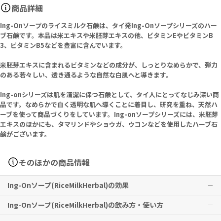
商品詳細
Ing-Onソープのライスミルク石鹸は、タイ発Ing-Onソープシリーズのハー
ブ石鹸です。本品は米エキスや米胚芽エキスの他、ビタミンEやビタミンB
3、ビタミンB5などを豊富に含んでいます。
米胚芽エキスに含まれるビタミンなどの成分が、しっとりなめらかで、弾力
のある若々しい、透き通るような自然な白肌へと導きます。
Ing-onシリーズは肌を清潔に保つ石鹸として、タイ人にとってなじみ深い商
品です。なめらかで白く透明な肌へ導くことに着目し、研究を重ね、天然ハ
ーブを使って商品づくりをしています。Ing-onソープシリーズには、米胚芽
エキスのほかにも、タマリンドやショウガ、ウコンなどを使用したハーブ石
鹸がございます。
そのほかの商品情報
Ing-Onソープ(RiceMilkHerbal)の効果
Ing-Onソープ(RiceMilkHerbal)の飲み方・使い方
透明感のあるしっとり滑らかな肌へと導きます。