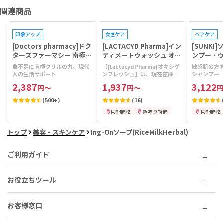
関連商品
プレゼントキャンペーン対象
プレゼントキ
印象アップ
女性ケア
ヘアケア
[Doctors pharmacy]ドク
[LACTACYD Pharma]イン
[SUNKI
ターズファーマシー 南極ク
ティメートウォッシュ オキ
ンプー・
リルビタミン 【1袋120
シゲンフレッシュ 【1本20
プラントア
魚不足に南極クリルの力。現代
【[LactacydPharma]オキシゲ
敏感肌の方
粒】
0ml】
0ml】
人の生活サポート
ンフレッシュ】は、現在在庫切
シャンプー
れとなり、入荷次第の発送とな
2,387
1,937
3,122
円
～
円
～
ります。<br>次回入荷予定は、
<b>6月中旬頃</b>です。
(
500+
)
(
16
)
同梱価格
訳あり特価
同梱価格
トップ
美容・スキンケア
Ing-Onソープ(RiceMilkHerbal)
ご利用ガイド
お役立ちツール
お客様窓口