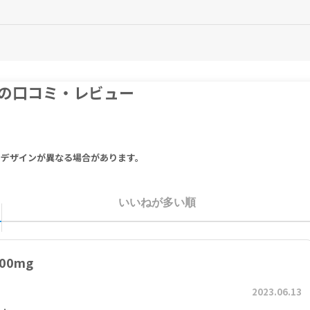
matinib 100mg
g と同等）
ク、日本化薬、共創未来ファーマ、大原薬品工業、日本ケミファ、沢井製薬
の口コミ・レビュー
化工）、グリベック（ノバルティスファーマ）
valent to Imatinib 400 mg
ニブ 400mg と同等）
りデザインが異なる場合があります。
いいねが多い順
00mg
2023.06.13