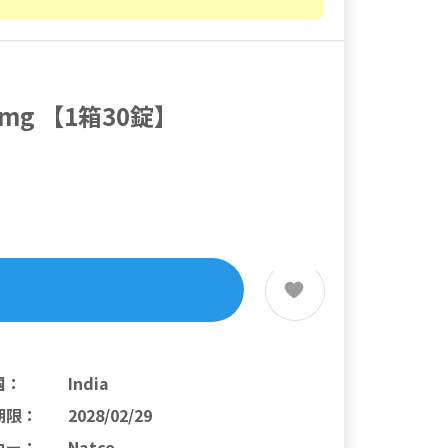
mg 【1箱30錠】
国
：
India
期限
：
2028/02/29
カー
：
Natco