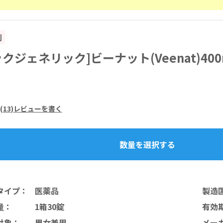
割
クジェネリック]ビーナット(Veenat)400
(
13
)
レビューを書く
数量を選択する
タイプ
：
医薬品
製造
量
：
1箱30錠
有効
対象
：
男女兼用
メー