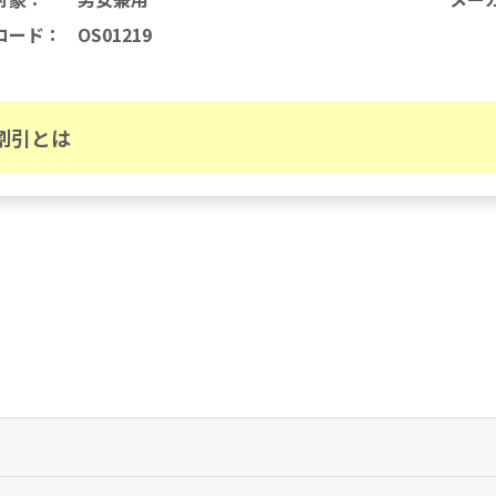
コード
：
OS01219
割引とは