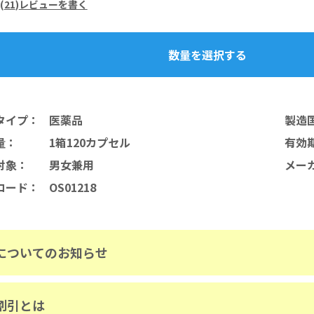
(
21
)
レビューを書く
数量を選択する
タイプ
：
医薬品
製造
量
：
1箱120カプセル
有効
対象
：
男女兼用
メー
コード
：
OS01218
についてのお知らせ
割引とは