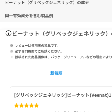
ビーナット（グリベックジェネリック）の成分
同一有効成分を含む製品例
ジェネリックグリベック(Veenat)100mg
Each Capsule Contains: Imatinib Mesylate I.P. Equivalent to I
1カプセル中：イマチニブメシル酸塩 インド薬局方（イマチニブ 100m
イマチニブ（第一三共エスファ、エルメッドエーザイ、日本ジェネリッ
ビーナット（グリベックジェネリック）
ン製薬、高田製薬、日医工、MeijiSeikaファルマ、辰巳化学、小林
ジェネリックグリベック(Veenat)400mg
Each Film Coated Tablet Contains: Imatinib Mesylate I.P. Equi
1フィルムコーティング錠中：イマチニブメシル酸塩 インド薬局方（イマチ
レビューは使用者の私見です。
必ず専門機関でご相談ください。
投稿された商品画像は、パッケージリニューアルなどの理由によ
新着順
[グリベックジェネリック]ビーナット(Veenat)1