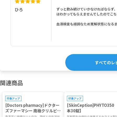
ひろ
ずっと飲み続けていかなければならず
はわかってもらえませんでしたのでこち
血液検査も順調なため寛解状態になる
すべてのレ
関連商品
印象アップ
印象アップ
[Doctors pharmacy]ドクター
[SkinCeption]PHYTO350 
ズファーマシー 南極クリルビタ
本30錠】
ミン 【1袋120粒】
魚不足に南極クリルの力。現代人の生活サ
年齢肌を内側から改善するセラミド配