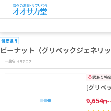
健康維持
ビーナット（グリベックジェネリッ
一般名
イマチニブ
訳あり特
[グリベッ
9,654
円
～