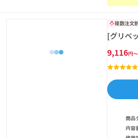
複数注文
[グリベッ
9,116
円
～
商品
内容
使用