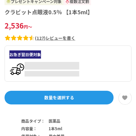
プレゼントキャンペーン対象
複数注文割
クラビット点眼液0.5％ 【1本5ml】
2,536
円
～
(
127
)
レビューを書く
お急ぎ翌日便対象
数量を選択する
商品タイプ
：
医薬品
内容量
：
1本5ml