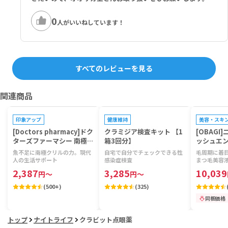
0
人がいいねしています！
すべてのレビューを見る
関連商品
プレゼントキ
印象アップ
健康維持
美容・スキ
[Doctors pharmacy]ドク
クラミジア検査キット 【1
[OBAGI
ターズファーマシー 南極ク
箱3回分】
ッシュエ
リルビタミン 【1袋120
ム 【1本3
魚不足に南極クリルの力。現代
自宅で自分でチェックできる性
毛周期に着目
粒】
人の生活サポート
感染症検査
まつ毛美容
2,387
3,285
10,039
円
～
円
～
(
500+
)
(
325
)
同梱価格
トップ
ナイトライフ
クラビット点眼薬