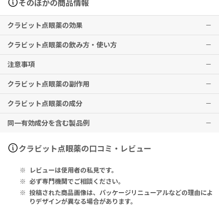
そのほかの商品情報
クラビット点眼薬の効果
クラビット点眼薬の飲み方・使い方
眼瞼炎、涙嚢炎、麦粒腫、結膜炎、瞼板腺炎、角膜炎（角膜潰瘍を含
む）、眼科周術期の無菌化療法
注意事項
通常、1回1滴、１日3回点眼してください。なお、症状により適宜増
※効果には個人差がありますことを予めご了承ください。
減します。
クラビット点眼薬の副作用
本剤は点眼薬としてのみお使いください。
点眼時には1滴を確実に滴下してください。
疾病の治療上必要な最小限の期間の投与にとどめてください。
クラビット点眼薬の成分
本剤や、本剤含有成分にアレルギーのある方、オフロキサシン及びキ
副作用はほとんどありませんが、過敏症状（まぶたの腫れ・充血・か
※正しい点眼方法
ノロン系抗菌剤に対し過敏症の既往歴のある方は、使用しないでくだ
ゆみ）、発疹がひどくなったときは、直ちに使用を中止し、医師の診
同一有効成分を含む製品例
まず、最初に手を洗って清潔にしてください。
さい。
察をお受けください。
Each ml Contains: Levofloxacin Hydrate 5mg
次に、下まぶたを軽く引き、点眼剤容器の先が目やまつ毛に触れない
子供の手の届かないところに保管してください。
重い副作用はめったにないですが、以下の症状があります。初期症状
ように注意し、1滴を確実に点眼してください。
直射日光の当たらない涼しい場所に保管してください。
等に念のため注意してください。
1ml中：レボフロキサシン水和物 5mg
クラビット（第一三共）、レボフロキサシン（東和薬品、持田製薬、
クラビット点眼薬の口コミ・レビュー
点眼後は数分間静かに目を閉じてください。
ショック、アナフィラキシー様症状（気持ちが悪い、冷汗、顔面蒼
持田製薬販売、セオリアファーマ、武田薬品工業、サンファーマ、陽
点眼後に目頭を軽く押さえるとより効果的です。
白、手足の冷え・しびれ、じんま疹、全身発赤、顔や喉の腫れ、ゼー
進堂、全星薬品、全星薬品工業、共和薬品工業、岩城製薬、大原薬品
レビューは使用者の私見です。
目から流れ出た点眼液は清潔なティッシュなどで拭き取ってくださ
ゼー息苦しい、めまい、血圧低下、目の前が暗くなり意識が薄れる）
工業、日本ケミファ、大興製薬、サノフィ、共和クリティケア、沢井
い。
製薬、サンド、高田製薬、田辺製薬販売、田辺三菱製薬、武田テバフ
必ず専門機関でご相談ください。
2種類以上の点眼剤を使う場合、特に医師からの指示がなければ5分以
ァーマ、日東メディック、ニプロ、ファイザー、マイラン製薬、Meiji
投稿された商品画像は、パッケージリニューアルなどの理由によ
上間隔をあけてください。
Seikaファルマ、興和、興和創薬、キョーリンリメディオ、三和化学
りデザインが異なる場合があります。
最後に、容器のキャップをしっかり閉めて、直射日光や高温を避けて
研究所、杏林製薬、科研製薬、シオノケミカル、日本ジェネリック、