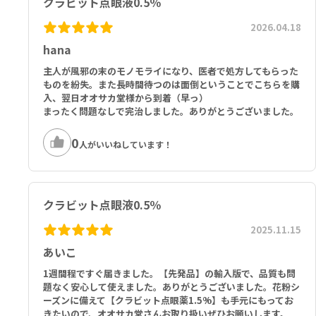
クラビット点眼液0.5％
2026.04.18
hana
主人が風邪の末のモノモライになり、医者で処方してもらった
ものを紛失。また長時間待つのは面倒ということでこちらを購
入、翌日オオサカ堂様から到着（早っ）
まったく問題なしで完治しました。ありがとうございました。
0
人がいいねしています！
クラビット点眼液0.5％
2025.11.15
あいこ
1週間程ですぐ届きました。【先発品】の輸入版で、品質も問
題なく安心して使えました。ありがとうございました。花粉シ
ーズンに備えて【クラビット点眼薬1.5%】も手元にもってお
きたいので、オオサカ堂さんお取り扱いぜひお願いします。