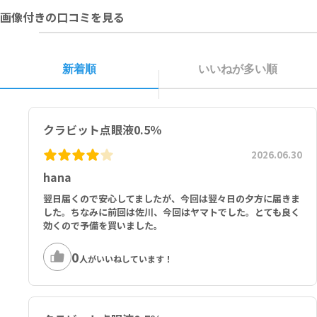
保管してください。
長生堂製薬、第一三共エスファ、第一三共、コーアイセイ、辰巳化
画像付きの口コミを見る
学、日医工、ヤクハン製薬、佐藤製薬、富士製薬工業、小林化工）
新着順
いいねが多い順
クラビット点眼液0.5％
2026.06.30
hana
翌日届くので安心してましたが、今回は翌々日の夕方に届きま
した。ちなみに前回は佐川、今回はヤマトでした。とても良く
効くので予備を買いました。
0
人がいいねしています！