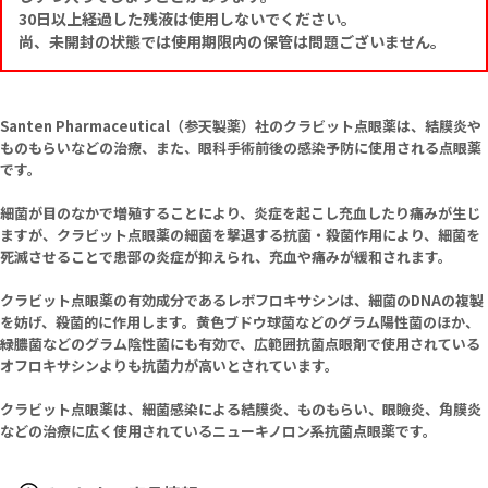
30日以上経過した残液は使用しないでください。
尚、未開封の状態では使用期限内の保管は問題ございません。
Santen Pharmaceutical（参天製薬）社のクラビット点眼薬は、結膜炎や
ものもらいなどの治療、また、眼科手術前後の感染予防に使用される点眼薬
です。
細菌が目のなかで増殖することにより、炎症を起こし充血したり痛みが生じ
ますが、クラビット点眼薬の細菌を撃退する抗菌・殺菌作用により、細菌を
死滅させることで患部の炎症が抑えられ、充血や痛みが緩和されます。
クラビット点眼薬の有効成分であるレボフロキサシンは、細菌のDNAの複製
を妨げ、殺菌的に作用します。黄色ブドウ球菌などのグラム陽性菌のほか、
緑膿菌などのグラム陰性菌にも有効で、広範囲抗菌点眼剤で使用されている
オフロキサシンよりも抗菌力が高いとされています。
クラビット点眼薬は、細菌感染による結膜炎、ものもらい、眼瞼炎、角膜炎
などの治療に広く使用されているニューキノロン系抗菌点眼薬です。